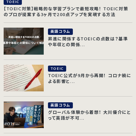
TOEIC
【TOEIC対策】戦略的な学習プランで最短攻略！ TOEIC対策
のプロが提案する3ヶ月で200点アップを実現する方法
英語コラム
昇進に関係するTOEICの点数は？基準
や年収との関係...
TOEIC
TOEIC公式が9月から再開！ コロナ禍に
よる影響と...
英語コラム
グローバル体験から着想！ 大川優介にと
って英語が不可...