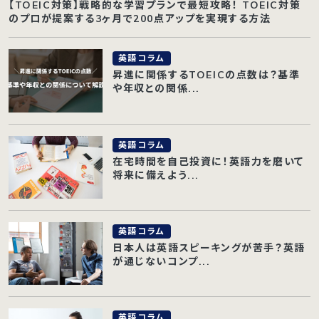
【TOEIC対策】戦略的な学習プランで最短攻略！ TOEIC対策
のプロが提案する3ヶ月で200点アップを実現する方法
英語コラム
昇進に関係するTOEICの点数は？基準
や年収との関係...
英語コラム
在宅時間を自己投資に！英語力を磨いて
将来に備えよう...
英語コラム
日本人は英語スピーキングが苦手？英語
が通じないコンプ...
英語コラム