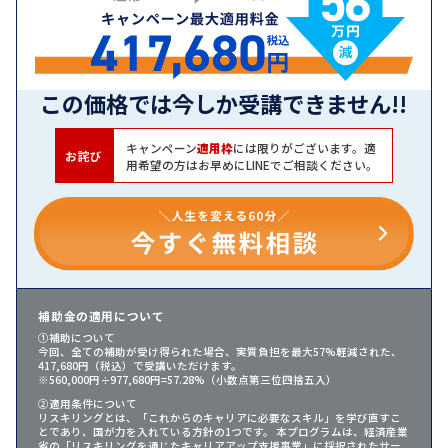
この価格では今しか受講できません!!
キャンペーン
適用枠
には限りがございます。適
お詫び
用希望の方はお早めにLINEでご相談ください。
補助金の適用について
①補助について
今回、全ての補助が受け得られた場合、実質負担を最大57%軽減された、
417,680円（税込）で受講いただけます。
※560,000円÷977,680円=57.28%（小数点第三位四捨五入）
②適用条件について
リスキリングとは、「これからのキャリアに必要なスキル」を学び直すこ
とであり、国が力を入れている方針の1つです。 本プログラムは、経済産業
省の「リスキリングを通じたキャリアアップ支援事業」に採択されたサー