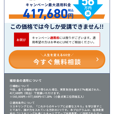
この価格では今しか受講できません!!
キャンペーン
適用枠
には限りがございます。適
お詫び
用希望の方はお早めにLINEでご相談ください。
補助金の適用について
①補助について
今回、全ての補助が受け得られた場合、実質負担を最大57%軽減された、
417,680円（税込）で受講いただけます。
※560,000円÷977,680円=57.28%（小数点第三位四捨五入）
②適用条件について
リスキリングとは、「これからのキャリアに必要なスキル」を学び直すこ
とであり、国が力を入れている方針の1つです。 本プログラムは、経済産業
省の「リスキリングを通じたキャリアアップ支援事業」に採択されたサー