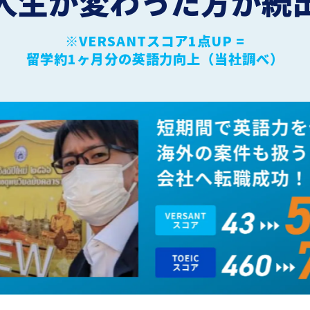
人生が変わった方が続
※VERSANTスコア1点UP =
留学約1ヶ月分の英語力向上（当社調べ）