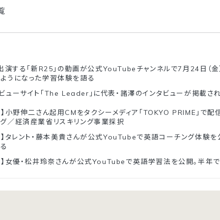
覧
出演する「新R25」の動画が公式YouTubeチャンネルで7月24日（
るようになった学習体験を語る
ビューサイト「The Leader」に代表・諸澤のインタビューが掲載さ
】小野伸二さん起用CMをタクシーメディア「TOKYO PRIME」で配信
ング／経済産業省リスキリング事業採択
ド】タレント・藤本美貴さんが公式YouTubeで英語コーチング体験
返る
ド】女優・松井玲奈さんが公式YouTubeで英語学習法を公開。半年で