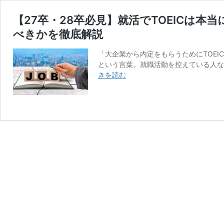
【27卒・28卒必見】就活でTOEICは
べきかを徹底解説
「大企業から内定をもらうためにTOEI
という言葉。就職活動を控えている人な
【27
きを読む
卒・
28
卒
必
見】
就
活
で
TOEIC
は
本
当
に
必