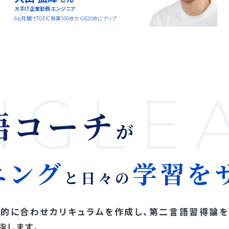
大手IT企業勤務 エンジニア
6ヵ月間でTOEIC換算500点から820点にアップ
NGLE
語コーチ
が
ニング
学習を
と
日々の
目的に合わせカリキュラムを作成し、第二言語習得論
指します。