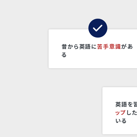
昔から英語に
苦手意識
があ
る
英語を
ップ
し
いる