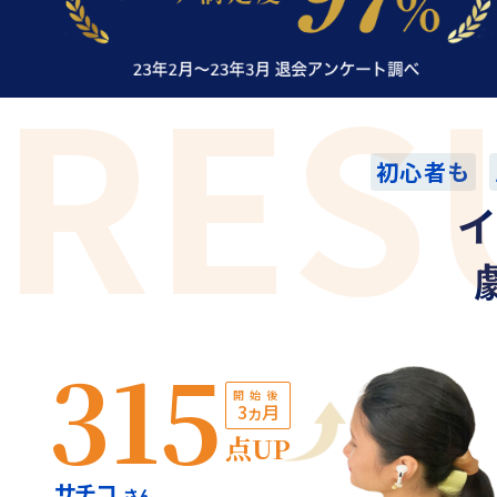
RES
初心者も
イ
315
開始後
3ヵ月
点UP
サチコ
さん