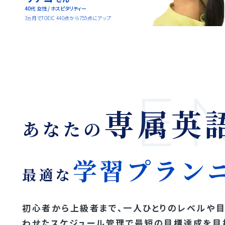
40代 女性 / ホスピタリティー
3ヵ月でTOEIC 440点から755点にアップ
E
専属英
あなたの
学習プラン
最適な
初心者から上級者まで、一人ひとりのレベルや
わせたスケジュール管理で最短の目標達成を目