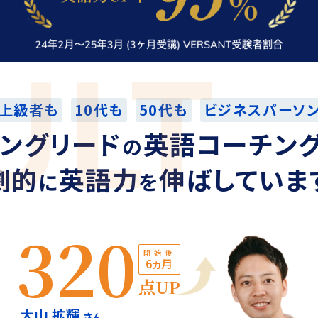
ULT
上級者も
10代も
50代も
ビジネスパーソ
ングリード
英語コーチン
の
劇的
英語力
伸ばしていま
に
を
320
開始後
6ヵ月
点UP
大山 拡輝
さん