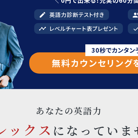
＼ 0円で出来る！充実の60分
英語力診断テスト付き
edit
record_voice
レベルチャート表プレゼント
timeline
don
30秒でカンタン
無料カウンセリングを
あなたの英語力
レックス
になっていま