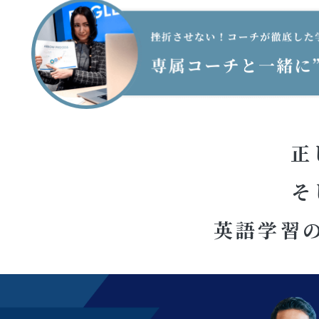
正
そ
英語学習