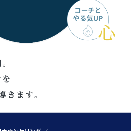
間。
ンを
導きます。