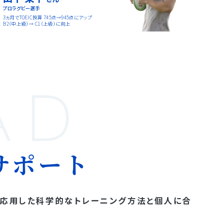
プロラグビー選手
3ヵ月でTOEIC換算 745点→945点にアップ
B2（中上級）→ C1（上級）に向上
AD
サポート
を応用した科学的なトレーニング方法と個人に合