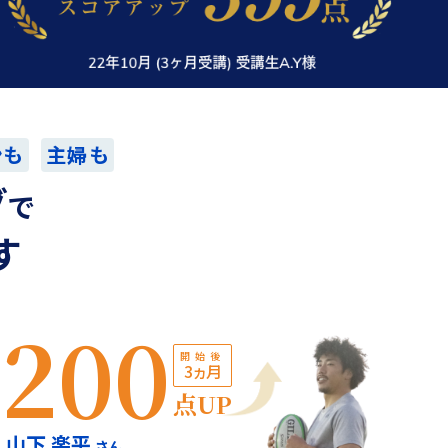
ンも
主婦も
グ
で
す
200
開始後
3ヵ月
点UP
山下 楽平
さん