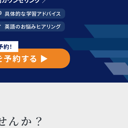
間カウンセリング ／
具体的な学習アドバイス
_over
英語のお悩みヒアリング
e
予約！
予約する ▶︎
せんか？