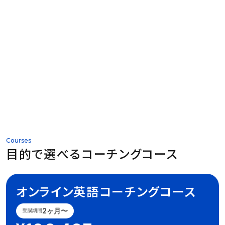
イングリードの実績
シェア
受講生数
カリキュラム数
受講生からの評価
スコアアップ
受講生のコース完了率
オンライン英語コーチング
受講生の居住エリア
3ヶ月で最大
TOEIC
®
%
98
受講生の男女比
%
%
国内
担当コーチ満足度
80
97
点
UP
355
%
%
お客様満足度
海外
受講生の年齢比率
96
20
※2022年10月受講生A.Yさま
%
カリキュラム満足度
男性
女性
96
〜20代
30代
40代
50代〜
※2025年1月〜2025年
コーチ採用率
VERSANT
2026年1月期_オンライン英語コーチングにおける市場調査 調査機関：
®
%
%
20
%
40
%
30
%
10
%
45
55
12月在籍受講生数より
3ヶ月で最大
コーチが在住する地域
業界最高水準
※お申し込みされたコースを受講完了された方の割合
日本マーケティングリサーチ機構 調査期間：2026年1月5日〜1月25日
※2025年1月〜2025年12月在籍受講生数より
カリキュラム数
ヶ国以上
※2025年4月〜25年12月退会者アンケート調べ
※2025年12月〜2026年6月在籍受講生数より
10
調査手法：主要15社（当社調べ）への個別聞き取り調査 備考：2026年1
%
点
UP
0.3
42
430,000
の国で活躍して
※2024年1月〜2024年6月の総応
月時点の実績値/効果効能等や優位性を保証するものではございませ
※2026年3月 受講生A.Sさま
通り以上
いる
募数に対する採用数より算出
ん。
海外在住のコー
Courses
チも
目的で選べるコーチングコース
アサイン可能
オンライン英語コーチング
コース
2ヶ月〜
受講期間