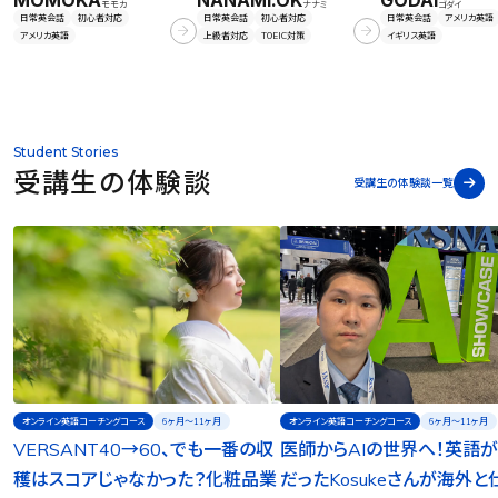
モモカ
ナナミ
ゴダイ
日常英会話
初心者対応
日常英会話
初心者対応
日常英会話
アメリカ英語
アメリカ英語
上級者対応
TOEIC対策
イギリス英語
Student Stories
受講生の体験談
受講生の体験談一覧
オンライン英語コーチングコース
6ヶ月〜11ヶ月
オンライン英語コーチングコース
6ヶ月〜11ヶ月
VERSANT40→60、でも一番の収
医師からAIの世界へ！英語
穫はスコアじゃなかった？化粧品業
だったKosukeさんが海外と