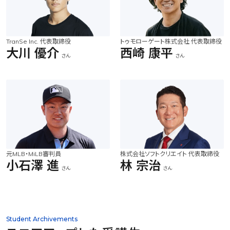
TranSe Inc. 代表取締役
トゥモローゲート株式会社 代表取締役
大川 優介
西崎 康平
さん
さん
元MLB・MiLB審判員
株式会社ソフトクリエイト 代表取締役
小石澤 進
林 宗治
さん
さん
Student Archivements