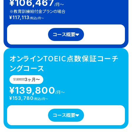
¥106,467
/月〜
※教育訓練給付金プランの場合
¥117,113
(税込)/月〜
コース概要
オンラインTOEIC点数保証
コーチ
ングコース
3ヶ月〜
受講期間
¥139,800
/月〜
¥153,780
(税込)/月〜
コース概要