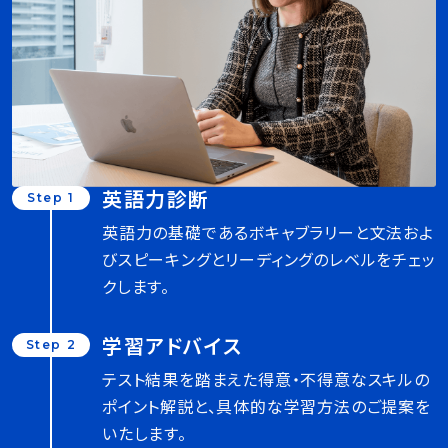
英語力診断
Step 1
英語力の基礎であるボキャブラリーと文法およ
びスピーキングとリーディングのレベルをチェッ
クします。
学習アドバイス
Step 2
テスト結果を踏まえた得意・不得意なスキルの
ポイント解説と、具体的な学習方法のご提案を
いたします。