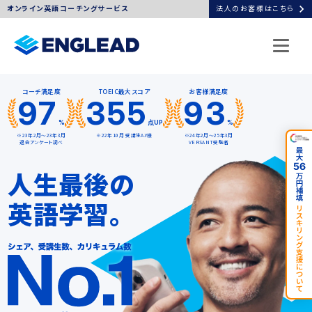
chevron_right
オンライン英語コーチングサービス
法人のお客様はこちら
コーチ満足度
TOEIC最大スコア
お客様満足度
97
355
93
%
点UP
%
※23年2月～23年3月
※22年10月 受講生A.Y様
※24年2月～25年3月
退会アンケート調べ
VERSANT受験者
人生最後の
英語学習。