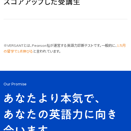
スコアアップした受講生
35点→77点
12点→41点
500点
440点
開始後4ヶ月
開始後3ヶ月
42
29
→820点
→755点
点
点
UP
UP
開始後3ヶ月
開始後3ヶ月
320
315
※VERSANTとは、Pearson社が運営する英語力診断テストです。一般的に、
1カ月
A.S
さん
Y.A
さん
点
点
UP
UP
の留学で1点伸びる
と言われています。
50代
ビジネス英語
30代
ビジネス英語
K.O
さん
S.T
さん
30代
ビジネス英語
40代
ビジネス英語
Our Promise