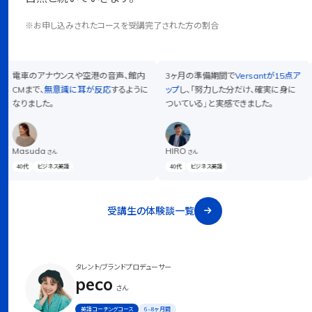
※お申し込みされたコースを受講完了された方の割合
電車のアナウンスや空港の音声、館内
3ヶ月の準備期間で
Versantが15点ア
CMまで、
無意識に耳が反応
するように
ップ
し、「努力した分だけ、確実に身に
就
なりました。
ついている」と実感できました。
っ
Masuda
HIRO
S
さん
さん
40代
ビジネス英語
40代
ビジネス英語
受講生の体験談一覧
タレント/ブランドプロデューサー
peco
さん
英語コーチングコース
6~8ヶ月間