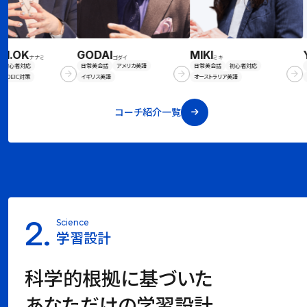
.OK
GODAI
MIKI
YU
ナナミ
ゴダイ
ミキ
心者対応
日常英会話
アメリカ英語
日常英会話
初心者対応
日常
EIC対策
イギリス英語
オーストラリア英語
海外
コーチ紹介一覧
2.
Science
学習設計
科学的根拠に基づいた
あなただけの学習設計