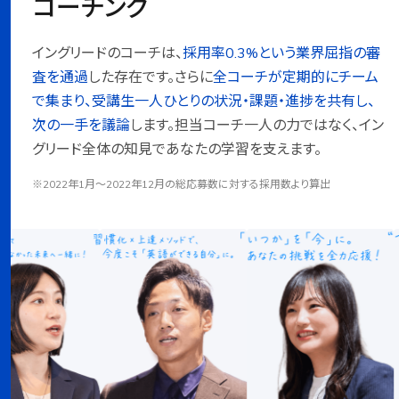
コーチング
イングリードのコーチは、
採用率0.3%という業界屈指の審
査を通過
した存在です。さらに
全コーチが定期的にチーム
で集まり、受講生一人ひとりの状況・課題・進捗を共有し、
次の一手を議論
します。担当コーチ一人の力ではなく、イン
グリード全体の知見であなたの学習を支えます。
※2022年1月〜2022年12月の総応募数に対する採用数より算出