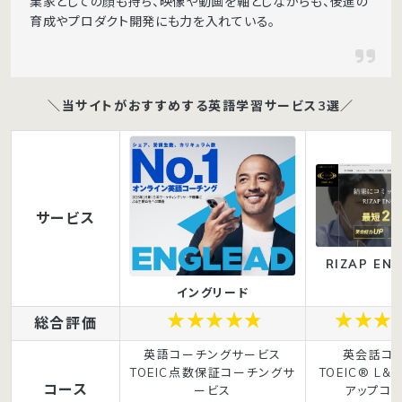
業家としての顔も持ち、映像や動画を軸としながらも、後進の
育成やプロダクト開発にも力を入れている。
＼当サイトがおすすめする英語学習サービス3選／
サービス
RIZAP ENG
イングリード
総合評価
英語コーチングサービス
英会話コ
TOEIC点数保証コーチングサ
TOEIC® L&
コース
ービス
アップコ