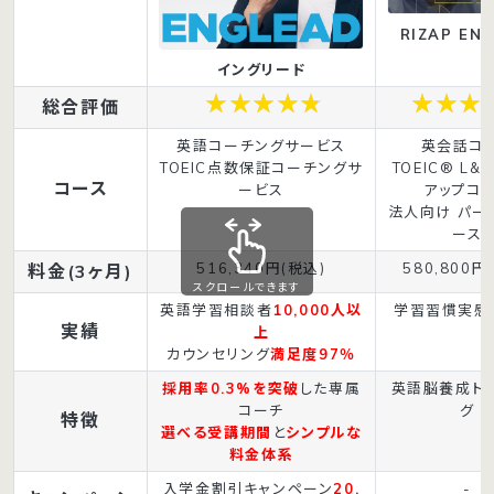
RIZAP ENG
イングリード
総合評価
英語コーチングサービス
英会話コ
TOEIC点数保証コーチングサ
TOEIC® L&
コース
ービス
アップコ
法人向け パー
ース
516,340円(税込)
580,800円
料金(3ヶ月)
スクロールできます
英語学習相談者
10,000人以
学習習慣実感
実績
上
カウンセリング
満足度97％
採用率0.3%を突破
した専属
英語脳養成ト
コーチ
グ
特徴
選べる受講期間
と
シンプルな
料金体系
入学金割引キャンペーン
20,
-