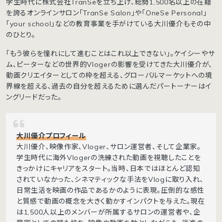
学生時代に株式会社TranSeを立ち上げ、総勢1,500名以上の在籍
を誇るオンラインサロン「TranSe Salon」や「OneSe Personal」
「your school」などの教育事業を手がけている大川優介もその中
のひとり。
「もう彼らを憧れにして進むことはこれ以上できない」。ケイシーやサ
ム、ピーターなどの世界的Vlogerの影響を受けてきた大川優介が、
動画クリエイターとしての枠を超える、グローバルマーケットへの境
界線を超える、過去の自分を超えるために選んだパートーナーはイ
ングリードだった。
大川優介プロフィール
大川優介、映像作家、Vloger、サロン運営者、そして企業家。
学生時代に海外Vlogerの洗練された動画を視聴したことを
きっかけにキャリアをスタート。当時、日本ではほとんど認知
されていなかった、シネマティックな手法をVlogに取り入れ、
日常生活を映画の作品であるかのように表現。圧倒的な感性
と質感で動画の概念を大きく動かすインパクトを与えた。現在
は1,500人以上のメンバーが所属するサロンの運営者や、企