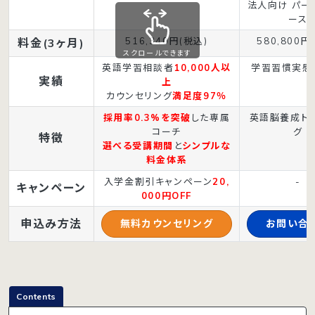
法人向け パー
ース
516,340円(税込)
580,800円
料金(3ヶ月)
スクロールできます
英語学習相談者
10,000人以
学習習慣実感
実績
上
カウンセリング
満足度97％
採用率0.3%を突破
した専属
英語脳養成ト
コーチ
グ
特徴
選べる受講期間
と
シンプルな
料金体系
入学金割引キャンペーン
20,
-
キャンペーン
000円OFF
申込み方法
無料カウンセリング
お問い合
Contents