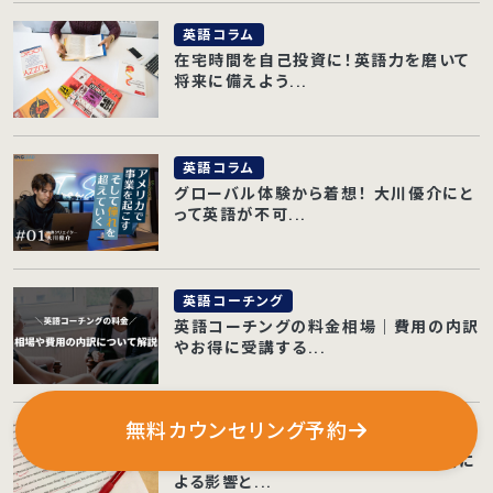
英語コラム
在宅時間を自己投資に！英語力を磨いて
将来に備えよう...
英語コラム
グローバル体験から着想！ 大川優介にと
って英語が不可...
英語コーチング
英語コーチングの料金相場｜費用の内訳
やお得に受講する...
無料カウンセリング予約
TOEIC
TOEIC公式が9月から再開！ コロナ禍に
よる影響と...