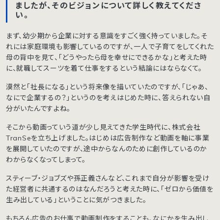
ましたが、そのビジョンについて詳しく教えてくださ
い。
まず、幼少期から企業に対する意識をすごく強く持っていました。そ
れには家庭環境も影響しているのですが、一人で子育てをしてくれた
母の背中を見て、「どうやったら母を幸せにできるかな」と考えた時
に、就職してスーツを着て仕事をするという結論にはならなくて。
漠然と「社長になる」という将来像を描いていたのですが、「じゃあ、
なにで企業するの？」というのを考えはじめた時に、答えられない自
分がいたんですよね。
そこから動画っていう道が少し見えてきた学生時代に、株式会社
TranSeを立ち上げました。はじめは広告制作など動画を軸に事業
を展開していたのですが、途中からなんのために創作しているのか
わからなくなってしまって。
スティーブ・ジョブズや孫正義さんなど、これまで自分が影響を受け
た経営者に共通するのはなんだろうと考えた時に、「ゼロから価値を
生み出している」ということに気がつきました。
もちろん広告のお仕事で動画制作をすることも、なにかを生み出し