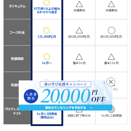
◎
△
△
カリキュラム
43万通り以上の組み
共通教材
共通教材
合わせから選定
◎
△
◯
コース料金
125,000円/月
約180,000円/月
約140,000円/月
◎
△
△
受講期間
2ヶ月〜
基本3ヶ月
基本12ヶ月
◎
△
△
close
受講形態
オンライン
通学メイン
通学メイン
◎
△
◎
プログレスチェック
テスト
3ヶ月に1回実施
初回と終了時のみ
3ヶ月に1回実施
（費用込み）