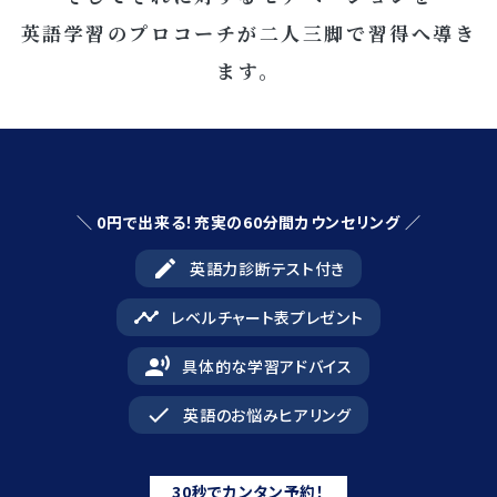
英語学習のプロコーチが二人三脚で習得へ導き
ます。
＼ 0円で出来る！充実の60分間カウンセリング ／
edit
英語力診断テスト付き
timeline
レベルチャート表プレゼント
record_voice_over
具体的な学習アドバイス
done
英語のお悩みヒアリング
30秒でカンタン予約！