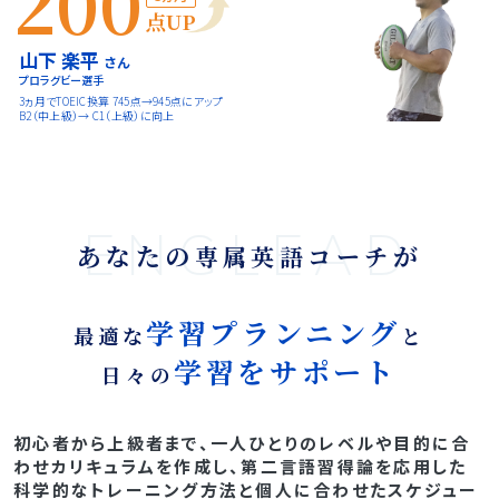
200
点UP
山下 楽平
さん
プロラグビー選手
3ヵ月でTOEIC換算 745点→945点にアップ
B2（中上級）→ C1（上級）に向上
ENGLEAD
あなたの
が
専属英語コーチ
学習プランニング
最適な
と
学習をサポート
日々の
初心者から上級者まで、一人ひとりのレベルや目的に合
わせカリキュラムを作成し、第二言語習得論を応用した
科学的なトレーニング方法と個人に合わせたスケジュー