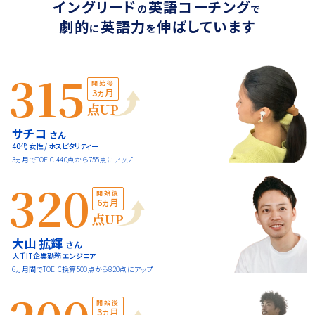
イングリード
英語コーチング
の
で
劇的
英語力
伸ばしています
に
を
315
開始後
3ヵ月
点UP
サチコ
さん
40代 女性 / ホスピタリティー
3ヵ月でTOEIC 440点から755点にアップ
320
開始後
6ヵ月
点UP
大山 拡輝
さん
大手IT企業勤務 エンジニア
6ヵ月間でTOEIC換算500点から820点にアップ
開始後
3ヵ月