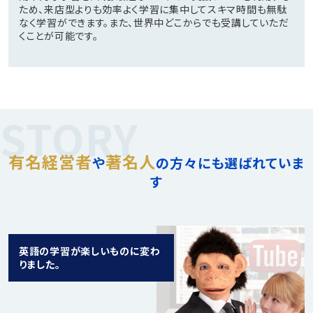
ため、来店型よりも効率よく学習に集中してスキマ時間も無駄
なく学習ができます。また、世界中どこからでも受講していただ
くことが可能です。
STORY
有名経営者
著名人
や
の方々にも選ばれていま
す
英語の学習が楽しいものに変わ
りました。