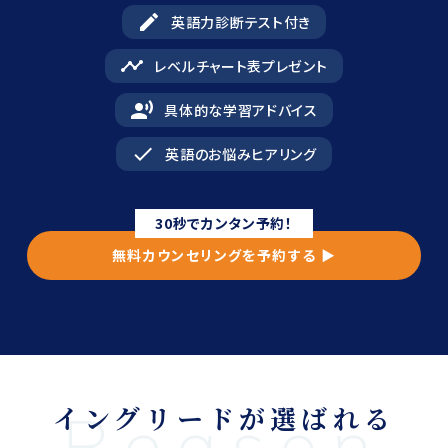
edit
英語力診断テスト付き
timeline
レベルチャート表プレゼント
record_voice_over
具体的な学習アドバイス
done
英語のお悩みヒアリング
30秒でカンタン予約！
無料カウンセリングを予約する ▶︎
イングリードが選ばれる
Reason