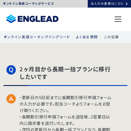
chevron_right
オンライン英語コーチングサービス
法人のお客様はこちら
オンライン英語コーチングイングリード
よくある質問
この記事
2ヶ月目から長期一括プランに移行
したいです
・更新日の5日前までに長期割引移行申請フォーム
の入力が必要です。担当コーチよりフォームをお受
け取りください。
・長期割引移行申請フォームを送信後、2営業日以
内に請求書を送付いたします。
・次回の更新日から長期一括プランとなり、長期割