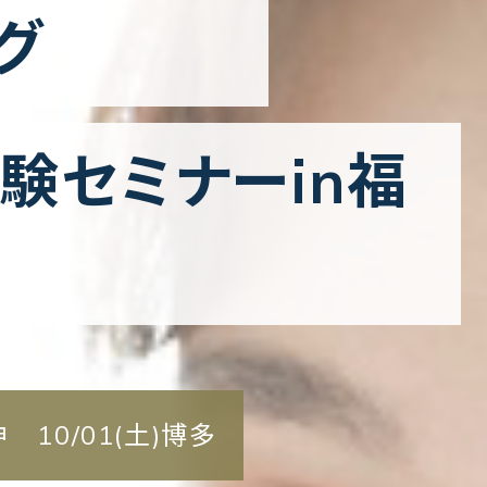
グ
験セミナーin福
神 10/01(土)博多