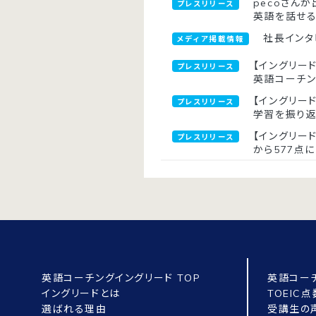
pecoさんが
プレスリリース
英語を話せ
社長インタ
メディア掲載情報
【イングリード
プレスリリース
英語コーチ
【イングリー
プレスリリース
学習を振り
【イングリー
プレスリリース
から577点に
英語コーチングイングリード TOP
英語コー
イングリードとは
TOEIC
選ばれる理由
受講生の