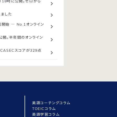
金）18時に公開。ゼロから
れました
開始 ― No.1オンライン
を公開。半年間のオンライン
CASECスコアが329点
英語コーチングコラム
TOEICコラム
英語学習コラム