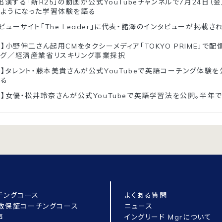
出演する「新R25」の動画が公式YouTubeチャンネルで7月24日（
るようになった学習体験を語る
ビューサイト「The Leader」に代表・諸澤のインタビューが掲載さ
】小野伸二さん起用CMをタクシーメディア「TOKYO PRIME」で配信
ング／経済産業省リスキリング事業採択
ド】タレント・藤本美貴さんが公式YouTubeで英語コーチング体験
返る
ド】女優・松井玲奈さんが公式YouTubeで英語学習法を公開。半年で
チングコース
よくある質問
点数保証コーチングコース
ニュース
声
イングリード Mgrについて