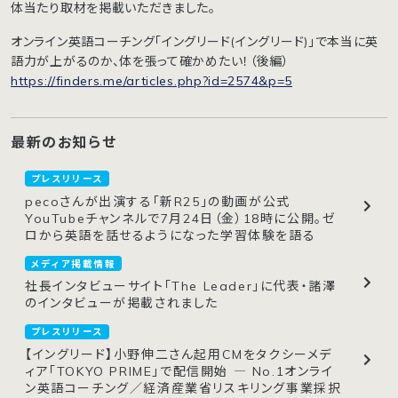
体当たり取材を掲載いただきました。
オンライン英語コーチング「イングリード(イングリード)」で本当に英
語力が上がるのか、体を張って確かめたい！（後編）
https://finders.me/articles.php?id=2574&p=5
最新のお知らせ
プレスリリース
pecoさんが出演する「新R25」の動画が公式
YouTubeチャンネルで7月24日（金）18時に公開。ゼ
ロから英語を話せるようになった学習体験を語る
メディア掲載情報
社長インタビューサイト「The Leader」に代表・諸澤
のインタビューが掲載されました
プレスリリース
【イングリード】小野伸二さん起用CMをタクシーメデ
ィア「TOKYO PRIME」で配信開始 ― No.1オンライ
ン英語コーチング／経済産業省リスキリング事業採択