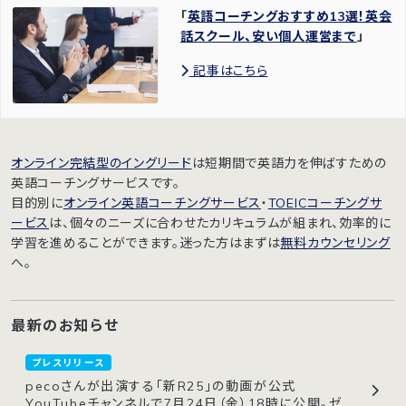
「
英語コーチングおすすめ13選！英会
話スクール、安い個人運営まで
」
記事はこちら
オンライン完結型のイングリード
は短期間で英語力を伸ばすための
英語コーチングサービスです。
目的別に
オンライン英語コーチングサービス
・
TOEICコーチングサ
ービス
は、個々のニーズに合わせたカリキュラムが組まれ、効率的に
学習を進めることができます。迷った方はまずは
無料カウンセリング
へ。
最新のお知らせ
プレスリリース
pecoさんが出演する「新R25」の動画が公式
YouTubeチャンネルで7月24日（金）18時に公開。ゼ