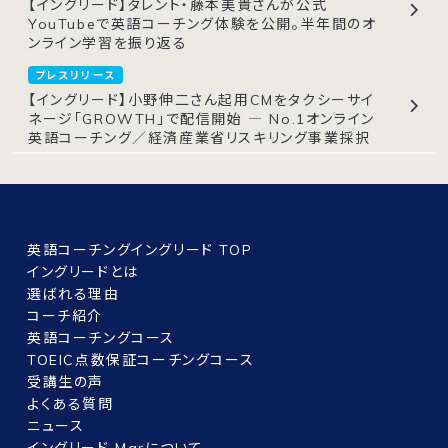
【イングリード】タレント・藤本美貴さんが公式
YouTubeで英語コーチング体験を公開。半年間のオ
ンライン学習を振り返る
プレスリリース
【イングリード】小野伸二さん起用CMをタクシーサイ
ネージ「GROWTH」で配信開始 ― No.1オンライン
英語コーチング／経済産業省リスキリング事業採択
英語コーチングイングリード TOP
イングリードとは
選ばれる理由
コーチ紹介
英語コーチングコース
TOEIC点数保証コーチングコース
受講生の声
よくある質問
ニュース