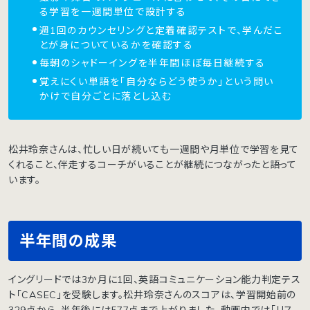
る学習を一週間単位で設計する
週1回のカウンセリングと定着確認テストで、学んだこ
とが身についているかを確認する
毎朝のシャドーイングを半年間ほぼ毎日継続する
覚えにくい単語を「自分ならどう使うか」という問い
かけで自分ごとに落とし込む
松井玲奈さんは、忙しい日が続いても一週間や月単位で学習を見て
くれること、伴走するコーチがいることが継続につながったと語って
います。
半年間の成果
イングリードでは3か月に1回、英語コミュニケーション能力判定テス
ト「CASEC」を受験します。松井玲奈さんのスコアは、学習開始前の
329点から、半年後には577点まで上がりました。動画内では「リス