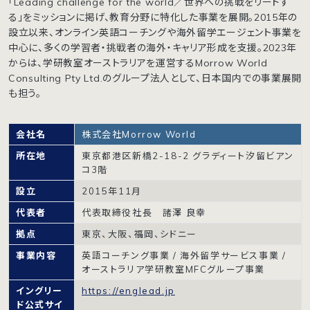
「Leading challenge for the world／世界への挑戦をリードす
る」をミッションに掲げ、教育分野に特化した事業を展開。2015年の
設立以来、オンライン英語コーチングや海外留学エージェント事業を
中心に、多くの学習者・挑戦者の海外・キャリア形成を支援。2023年
からは、学研教室オーストラリアを運営するMorrow World
Consulting Pty Ltd.のグループ法人として、日本国内での事業展開
も担う。
会社名
株式会社Morrow World
所在地
東京都港区新橋2-18-2 グラディート汐留ビアン
コ3階
設立
2015年11月
代表者
代表取締役社長 諸澤 良幸
拠点
東京、大阪、福岡、シドニー
事業内容
英語コーチング事業 / 海外留学サービス事業 /
オーストラリア学研教室MFCグループ事業
イングリー
https://englead.jp
ド公式サイ