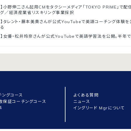
】小野伸二さん起用CMをタクシーメディア「TOKYO PRIME」で配信
ング／経済産業省リスキリング事業採択
ド】タレント・藤本美貴さんが公式YouTubeで英語コーチング体験
返る
ド】女優・松井玲奈さんが公式YouTubeで英語学習法を公開。半年で
チングコース
よくある質問
点数保証コーチングコース
ニュース
声
イングリード Mgrについて