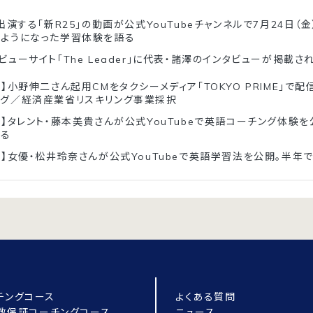
出演する「新R25」の動画が公式YouTubeチャンネルで7月24日（
るようになった学習体験を語る
ビューサイト「The Leader」に代表・諸澤のインタビューが掲載さ
】小野伸二さん起用CMをタクシーメディア「TOKYO PRIME」で配信
ング／経済産業省リスキリング事業採択
ド】タレント・藤本美貴さんが公式YouTubeで英語コーチング体験
返る
ド】女優・松井玲奈さんが公式YouTubeで英語学習法を公開。半年で
チングコース
よくある質問
点数保証コーチングコース
ニュース