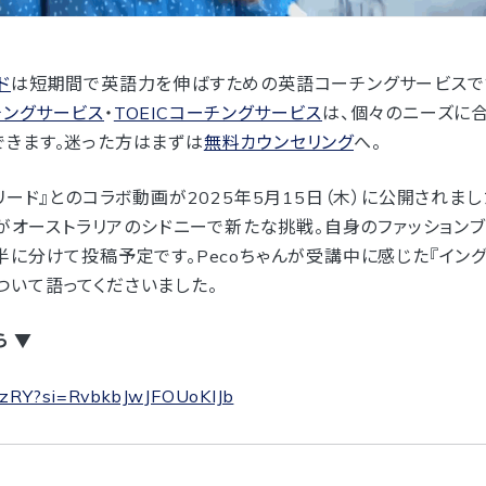
ド
は短期間で英語力を伸ばすための英語コーチングサービスで
チングサービス
・
TOEICコーチングサービス
は、個々のニーズに
きます。迷った方はまずは
無料カウンセリング
へ。
『イングリード』とのコラボ動画が2025年5月15日（木）に公開さ
オーストラリアのシドニーで新たな挑戦。自身のファッションブランド『To
半に分けて投稿予定です。Pecoちゃんが受講中に感じた『イン
いて語ってくださいました。
ら ▼
TzRY?si=RvbkbJwJFOUoKIJb