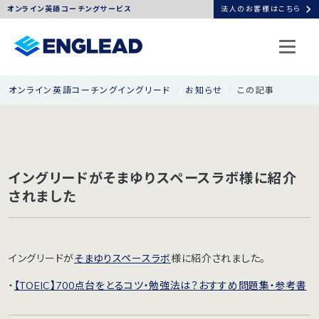
chevron_right
オンライン英語コーチングサービス
法人のお客様はこちら
オンライン英語コーチングイングリード
お知らせ
この記事
イングリードがそまゆりスペースラボ様に紹介
されました
イングリードが
そまゆりスペースラボ
様に紹介されました。
・
【TOEIC】700点台をとるコツ・勉強法は？おすすめ問題集・参考書