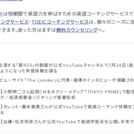
ド
は短期間で英語力を伸ばすための英語コーチングサービスで
チングサービス
・
TOEICコーチングサービス
は、個々のニーズに
きます。迷った方はまずは
無料カウンセリング
へ。
出演する「新R25」の動画が公式YouTubeチャンネルで7月24日（
るようになった学習体験を語る
ビューサイト「The Leader」に代表・諸澤のインタビューが掲載さ
】小野伸二さん起用CMをタクシーメディア「TOKYO PRIME」で配信
ング／経済産業省リスキリング事業採択
ド】タレント・藤本美貴さんが公式YouTubeで英語コーチング体験
返る
ド】女優・松井玲奈さんが公式YouTubeで英語学習法を公開。半年で