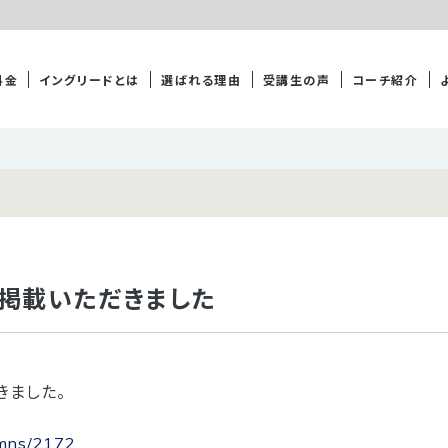
料金
イングリードとは
選ばれる理由
受講生の声
コーチ紹介
様に掲載いただきました
だきました。
lumns/2172