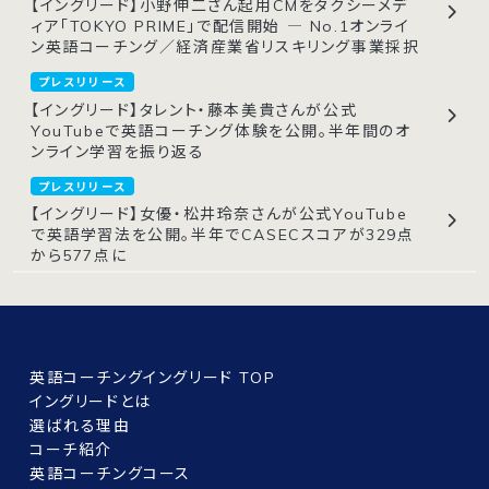
【イングリード】小野伸二さん起用CMをタクシーメデ
ィア「TOKYO PRIME」で配信開始 ― No.1オンライ
ン英語コーチング／経済産業省リスキリング事業採択
プレスリリース
【イングリード】タレント・藤本美貴さんが公式
YouTubeで英語コーチング体験を公開。半年間のオ
ンライン学習を振り返る
プレスリリース
【イングリード】女優・松井玲奈さんが公式YouTube
で英語学習法を公開。半年でCASECスコアが329点
から577点に
英語コーチングイングリード TOP
イングリードとは
選ばれる理由
コーチ紹介
英語コーチングコース