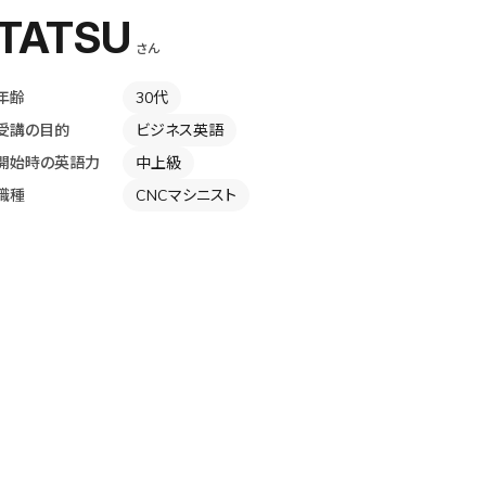
TATSU
さん
年齢
30代
受講の目的
ビジネス英語
開始時の英語力
中上級
職種
CNCマシニスト