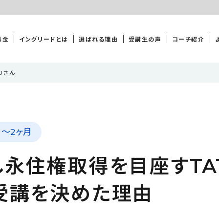
料金
イングリードとは
選ばれる理由
受講生の声
コーチ紹介
SUさん
月〜2ヶ月
永住権取得を目座すTAT
受講を決めた理由