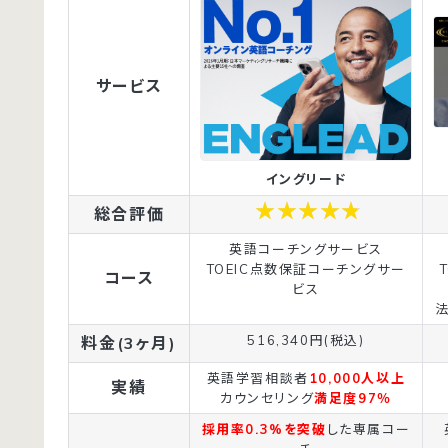
サービス
イングリード
総合評価
英語コーチングサービス
TOEIC点数保証コーチングサー
コース
ビス
法
516,340円(税込)
料金(3ヶ月)
英語学習相談者
10,000人以上
実績
カウンセリング
満足度97％
採用率0.3%を突破
した専属コー