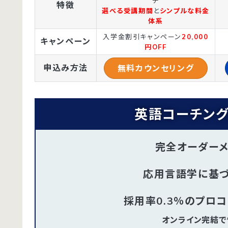
チ
特徴
選べる受講期間
と
シンプルな料金
体系
入学金割引キャンペーン
20,000
キャンペーン
円OFF
申込み方法
無料カウンセリング
英語コーチング
完全オーダー
応用言語学に基
採用率0.3％のプロ
オンライン完結で