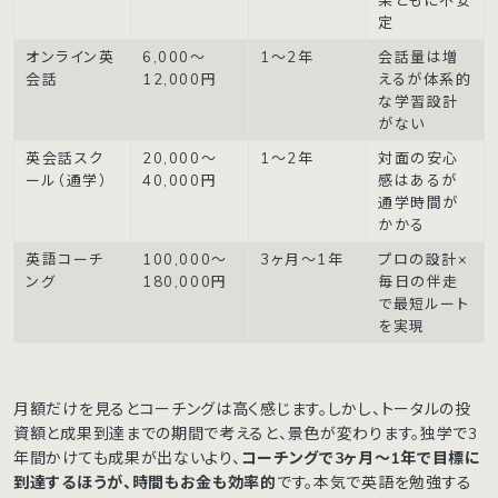
果ともに不安
定
オンライン英
6,000〜
1〜2年
会話量は増
会話
12,000円
えるが体系的
な学習設計
がない
英会話スク
20,000〜
1〜2年
対面の安心
ール（通学）
40,000円
感はあるが
通学時間が
かかる
英語コーチ
100,000〜
3ヶ月〜1年
プロの設計×
ング
180,000円
毎日の伴走
で最短ルート
を実現
月額だけを見るとコーチングは高く感じます。しかし、トータルの投
資額と成果到達までの期間で考えると、景色が変わります。独学で3
年間かけても成果が出ないより、
コーチングで3ヶ月〜1年で目標に
到達するほうが、時間もお金も効率的
です。本気で英語を勉強する