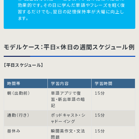
効果的です。その日に学んだ単語やフレーズを軽く復
習するだけでも、翌日の記憶保持率が大幅に向上し
ます。
モデルケース：平日×休日の週間スケジュール例
【平日スケジュール】
時間帯
学習内容
学習時間
朝（出勤前）
単語アプリで復
15分
習・新出単語の暗
記
通勤（行き）
ポッドキャスト・シ
15分
ャドーイング
昼休み
瞬間英作文・文法
15分
問題