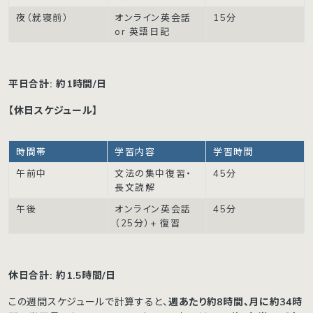
夜（就寝前）
オンライン英会話
15分
or 英語日記
平日合計: 約1時間/日
【休日スケジュール】
時間帯
学習内容
学習時間
午前中
文法の集中復習・
45分
長文読解
午後
オンライン英会話
45分
（25分）+ 復習
休日合計: 約1.5時間/日
この週間スケジュールで計算すると、
週あたり約8時間、月に約34時