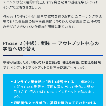
スニング力も飛躍的に向上します。発音記号の基礎を学び、シャドー
イングで定着させましょう。
Phase 1のポイントは、簡単な教材を繰り返すこと。コーチングの現
場でも「低難易度の教材を徹底的にやり込んだ受講生ほど、その後
の伸びが大きい」という傾向が明確に出ています。
Phase 2（中級）: 実践 — アウトプット中心の
学習へ切り替え
基礎が固まったら、
「知っている英語」を「使える英語」に変える段階
です。インプットとアウトプットの比率を逆転させましょう。
オンライン英会話で「話す」練習をする
— 知識とし
て知っている表現を、実際に声に出して使う。完璧を
目指さず「伝わればOK」のマインドセットで臨みまし
ょう。
瞬間英作文で反射的に英語を組み立てる力をつける