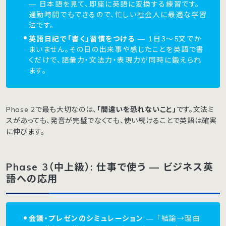
— 日本語を見て、即座に英語に変換する練習です。
通勤時間でもできるので、忙しい社会人に最適な学習
法です。
英語日記で「書く」習慣をつける
— 1日3〜5文でか
まいません。その日の出来事や感じたことを英語で書
くだけで、語彙力・文法力・表現力が同時に鍛えられ
ます。
Phase 2で最も大切なのは、
「間違いを恐れないこと」
です。文法ミ
スがあっても、発音が完璧でなくても、使い続けることで英語は確実
に伸びます。
Phase 3（中上級）: 仕事で使う — ビジネス英
語への応用
会議・プレゼンのシミュレーション
— 「結論→理由