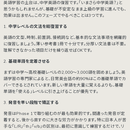
英語学習の土台は、中学英語の復習です。「いまさら中学英語？」と
思うかもしれませんが、基礎が不安定なまま上級の学習に進んでも、
効果は出ません。このフェーズでやるべきことは3つです。
1.
中学レベルの文法を総復習する
英語の文型、時制、前置詞、接続詞など、基本的な文法事項を網羅的
に復習しましょう。薄い参考書1冊で十分です。分厚い文法書は不要。
理解できなかった項目だけを繰り返せばOKです。
2.
基礎単語を定着させる
まずは中学〜高校基礎レベルの2,000〜3,000語を固めましょう。英
語学習の専門家によると、日常英会話の約90%はこの基礎単語でカ
バーできるとされています。新しい単語を大量に覚えるよりも、基礎
単語を「使える」レベルに引き上げることが優先です。
3.
発音を早い段階で矯正する
発音はPhase 1で取り組むのが最も効果的です。間違った発音が定
着すると、後から直すのに大きな労力がかかります。特に日本人が苦
手な「L/R」「th」「v/b」の区別は、最初に意識して練習するだけで、リ