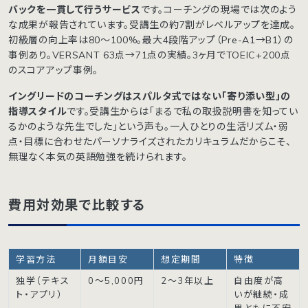
バックを一貫して行うサービス
です。コーチングの現場では次のよう
な成果が報告されています。受講生の約7割がレベルアップを達成。
初級層の向上率は80〜100%。最大4段階アップ（Pre-A1→B1）の
事例あり。VERSANT 63点→71点の実績。3ヶ月でTOEIC+200点
のスコアアップ事例。
イングリードのコーチングはスパルタ式ではない「寄り添い型」の
指導スタイル
です。受講生からは「まるで私の取扱説明書を知ってい
るかのような先生でした」という声も。一人ひとりの生活リズム・弱
点・目標に合わせたパーソナライズされたカリキュラムだからこそ、
無理なく本気の英語勉強を続けられます。
費用対効果で比較する
学習方法
月額目安
想定期間
特徴
独学（テキス
0〜5,000円
2〜3年以上
自由度が高
ト・アプリ）
いが継続・成