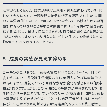
仕事が忙しくなった。残業が続いた。家事や育児に追われている。忙
しい社会人にとって、学習時間の確保は切実な課題です。しかし、問
題の本質は「忙しいこと」ではありません。
忙しくても続けられる学習
設計になっていないことが本当の原因
です。1日2時間の学習を前提
にすると、忙しい日はゼロになります。ゼロの日が続くと罪悪感が生
まれ、やめてしまいます。大切なのは、忙しい日でも10分だけはやる
「最低ライン」を設定することです。
5.
成長の実感が見えず諦める
コーチングの現場では、「成長の実感が見えにくい1〜2ヶ月目に不
安を感じる」という受講生が複数います。英語力の伸びは直線的で
はありません。
最初の1〜2ヶ月はなかなか変化を感じにくい「停滞
期」
があります。しかし、この時期にこそ基礎力が蓄積されており、あ
る時点から一気に伸びる「ブレイクスルー」が訪れます。問題は、成長
を客観的に測る仕組みがないことです。自己評価だけでは、自分が
伸びているかどうか判断できません。定期的なテストや第三者から