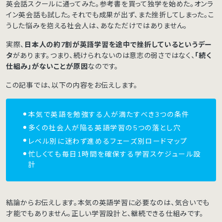
英会話スクールに通ってみた。参考書を買って独学を始めた。オンラ
イン英会話も試した。それでも成果が出ず、また挫折してしまった。こ
うした悩みを抱える社会人は、あなただけではありません。
実際、
日本人の約7割が英語学習を途中で挫折しているというデー
タ
があります。つまり、続けられないのは意志の弱さではなく、
「続く
仕組み」がないことが原因
なのです。
この記事では、以下の内容をお伝えします。
本気で英語を勉強する人が満たすべき3つの条件
多くの社会人が陥る英語学習の5つの落とし穴
レベル別に迷わず進めるフェーズ別ロードマップ
忙しくても毎日1時間を確保する学習スケジュール設
計
結論からお伝えします。本気の英語学習に必要なのは、気合いでも
才能でもありません。正しい学習設計と、継続できる仕組みです。