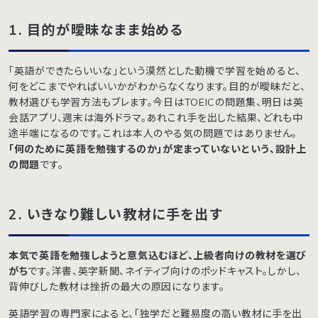
1.
目的が曖昧なまま始める
「英語ができたらいいな」という漠然とした動機で学習を始めると、
何をどこまでやればいいかがわからなくなります。目的が曖昧だと、
教材選びも学習方法もブレます。今日はTOEICの問題集、明日は英
会話アプリ、週末は海外ドラマ。あれこれ手を出した結果、どれも中
途半端になるのです。これは本人のやる気の問題ではありません。
「何のために英語を勉強するのか」が定まっていないという、設計上
の問題
です。
2.
いきなり難しい教材に手を出す
本気で英語を勉強しようと意気込むほど、上級者向けの教材を選び
がち
です。洋書、英字新聞、ネイティブ向けのポッドキャスト。しかし、
背伸びした教材は挫折の最大の原因になります。
英語学習の専門家によると、「独学だと難易度の高い教材に手を出