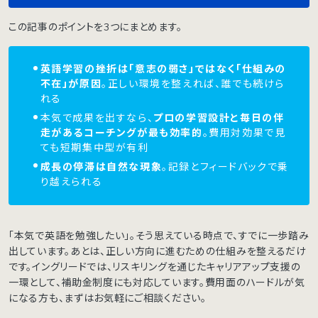
この記事のポイントを3つにまとめます。
英語学習の挫折は「意志の弱さ」ではなく「仕組みの
不在」が原因
。正しい環境を整えれば、誰でも続けら
れる
本気で成果を出すなら、
プロの学習設計と毎日の伴
走があるコーチングが最も効率的
。費用対効果で見
ても短期集中型が有利
成長の停滞は自然な現象
。記録とフィードバックで乗
り越えられる
「本気で英語を勉強したい」。そう思えている時点で、すでに一歩踏み
出しています。あとは、正しい方向に進むための仕組みを整えるだけ
です。イングリードでは、リスキリングを通じたキャリアアップ支援の
一環として、補助金制度にも対応しています。費用面のハードルが気
になる方も、まずはお気軽にご相談ください。