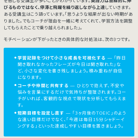
を感じる受講生が多いことがわかっています。
英語力は直線的に伸
びるものではなく、停滞と飛躍を繰り返しながら上達
していきます。
ある受講生はこう語っています。「思うような結果が出ない時期があ
りました。でもコーチが理由を一緒に考えてくれて、学習方法を調整
してもらえたことで乗り越えられました」。
モチベーションが下がったときの具体的な対処法は、次の3つです。
学習記録をつけて小さな成長を可視化する
— 「昨日
聞き取れなかったフレーズが今日は聞き取れた」な
ど、小さな変化を書き残しましょう。積み重ねが自信
になります。
コーチや仲間と共有する
— ひとりで抱えず、不安や
悩みを言葉にするだけで気持ちが整理されます。コー
チがいれば、客観的な視点で現状を分析してもらえま
す。
短期目標を設定し直す
— 「3ヶ月後のTOEIC」のよう
な遠い目標だけでなく、「今週は毎日15分シャドーイ
ングする」といった達成しやすい目標を置きましょう。