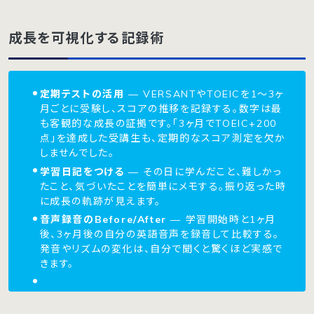
成長を可視化する記録術
定期テストの活用
— VERSANTやTOEICを1〜3ヶ
月ごとに受験し、スコアの推移を記録する。数字は最
も客観的な成長の証拠です。「3ヶ月でTOEIC+200
点」を達成した受講生も、定期的なスコア測定を欠か
しませんでした。
学習日記をつける
— その日に学んだこと、難しかっ
たこと、気づいたことを簡単にメモする。振り返った時
に成長の軌跡が見えます。
音声録音のBefore/After
— 学習開始時と1ヶ月
後、3ヶ月後の自分の英語音声を録音して比較する。
発音やリズムの変化は、自分で聞くと驚くほど実感で
きます。