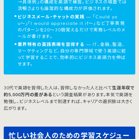
→具体例」の構成を英語で練習。ビジネスの場面では
流暢さよりも論理的な構成力が評価されます。
ビジネスメール・チャットの実践
— 「Could yo
u〜」「I would appreciate it if〜」など丁寧表現
のパターンを20〜30個覚えるだけで実務レベルのメ
ールが書けます。
業界特有の英語表現を習得する
— IT、金融、製造、
マーケティングなど、自分の専門領域で使う英語に絞
って学習することで、効率的にビジネス英語力を伸ば
せます。
30代で英語を習得した人は、習得しなかった人と比べて
生涯年収で
約5,000万円の差がある
という調査結果があります。本気で英語を
勉強し、ビジネスレベルまで到達すれば、キャリアの選択肢は大きく
広がります。
忙しい社会人のための学習スケジュー