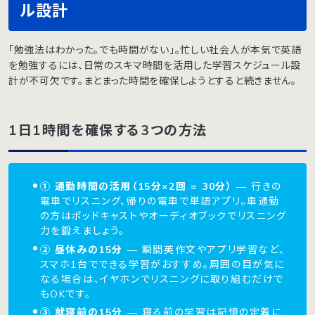
ル設計
「勉強法はわかった。でも時間がない」。忙しい社会人が本気で英語
を勉強するには、日常のスキマ時間を活用した学習スケジュール設
計が不可欠です。まとまった時間を確保しようとすると続きません。
1日1時間を確保する3つの方法
① 通勤時間の活用（15分×2回 = 30分）
— 行きの
電車でリスニング、帰りの電車で単語アプリ。車通勤
の方はポッドキャストやオーディオブックでリスニング
力を鍛えましょう。
② 昼休みの15分
— 瞬間英作文やアプリ学習など、
スマホ1台でできる学習がおすすめ。周囲の目が気に
なる場合は、イヤホンでリスニングに取り組むだけで
もOKです。
③ 就寝前の15分
— 寝る前の学習は記憶の定着に