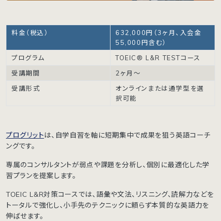
料金（税込）
632,000円（3ヶ月、入会金
55,000円含む）
プログラム
TOEIC® L&R TESTコース
受講期間
2ヶ月〜
受講形式
オンラインまたは通学型を選
択可能
プログリット
は、自学自習を軸に短期集中で成果を狙う英語コーチ
ングです。
専属のコンサルタントが弱点や課題を分析し、個別に最適化した学
習プランを提案します。
TOEIC L&R対策コースでは、語彙や文法、リスニング、読解力などを
トータルで強化し、小手先のテクニックに頼らず本質的な英語力を
伸ばせます。