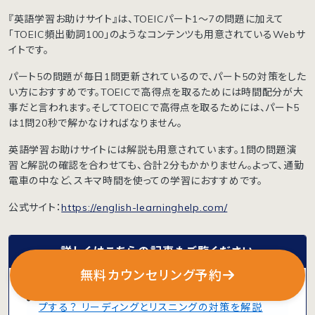
『英語学習お助けサイト』は、TOEICパート1〜7の問題に加えて
「TOEIC頻出動詞100」のようなコンテンツも用意されているWebサ
イトです。
パート5の問題が毎日1問更新されているので、パート5の対策をした
い方におすすめです。TOEICで高得点を取るためには時間配分が大
事だと言われます。そしてTOEICで高得点を取るためには、パート5
は1問20秒で解かなければなりません。
英語学習お助けサイトには解説も用意されています。1問の問題演
習と解説の確認を合わせても、合計2分もかかりません。よって、通勤
電車の中など、スキマ時間を使っての学習におすすめです。
公式サイト：
https://english-learninghelp.com/
詳しくはこちらの記事もご覧ください
無料カウンセリング予約
TOEICは時間配分を見直すだけで劇的にスコアアッ
プする？ リーディングとリスニングの対策を解説