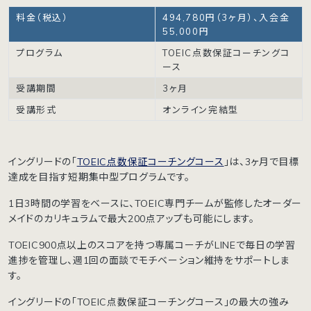
料金（税込）
494,780円（3ヶ月）、入会金
55,000円
プログラム
TOEIC点数保証コーチングコ
ース
受講期間
3ヶ月
受講形式
オンライン完結型
イングリードの「
TOEIC点数保証コーチングコース
」は、3ヶ月で目標
達成を目指す短期集中型プログラムです。
1日3時間の学習をベースに、TOEIC専門チームが監修したオーダー
メイドのカリキュラムで最大200点アップも可能にします。
TOEIC900点以上のスコアを持つ専属コーチがLINEで毎日の学習
進捗を管理し、週1回の面談でモチベーション維持をサポートしま
す。
イングリードの「TOEIC点数保証コーチングコース」の最大の強み