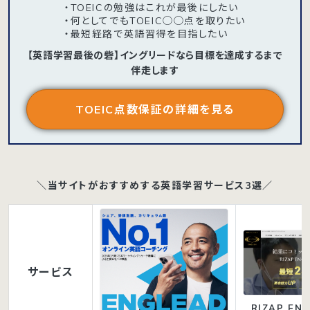
・TOEICの勉強はこれが最後にしたい
・何としてでもTOEIC◯◯点を取りたい
・最短経路で英語習得を目指したい
【英語学習最後の砦】イングリードなら目標を達成するまで
伴走します
TOEIC点数保証の詳細を見る
＼当サイトがおすすめする英語学習サービス3選／
サービス
RIZAP ENG