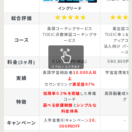
イングリード
総合評価
英語コーチングサービス
英会話コ
TOEIC点数保証コーチングサ
TOEIC® L&
コース
ービス
アップコ
法人向け パー
ース
516,340円(税込)
580,800円
料金(3ヶ月)
スクロールできます
英語学習相談者
10,000人以
学習習慣実感
実績
上
カウンセリング
満足度97％
採用率0.3%を突破
した専属
英語脳養成ト
コーチ
グ
特徴
選べる受講期間
と
シンプルな
料金体系
入学金割引キャンペーン
20,
-
キャンペーン
000円OFF