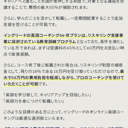
キャリアへと進むことを国が後押しする制度で、対象となる講座を受
講することで、費用の最大50％が補助されます。
さらに、学んだことを活かして転職し、一定期間就業することで追加
支援を受けることが可能です。
イングリードの英語コーチング6ヶ月プランは、リスキリング支援事
業に採択されている教育訓練プログラム
となっており、条件を満たし
ている方であれば、まずは受講料の45％として40万円をお支払い時
点で直接減額。
さらに、コース修了後に転職された場合は、リスキリング制度の補填
金として、残りの18％である16万円を受け取っていただけるので、
最
大で56万円の費用負担を軽減しながら、プロのコーチングを受けて
いただくことが可能
です。
「英語を学び直して、キャリアアップを目指したい」
「英語力を身につけて転職したい」
このような目標のある方にとって、イングリードのオンライン英語コー
チングは最適な選択肢といえます。