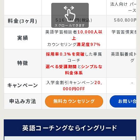
法人向け パー
ース
516,340円(税込)
580,800円
料金(3ヶ月)
スクロールできます
英語学習相談者
10,000人以
学習習慣実感
実績
上
カウンセリング
満足度97％
採用率0.3%を突破
した専属
英語脳養成ト
コーチ
グ
特徴
選べる受講期間
と
シンプルな
料金体系
入学金割引キャンペーン
20,
-
キャンペーン
000円OFF
申込み方法
無料カウンセリング
お問い合
英語コーチングならイングリード