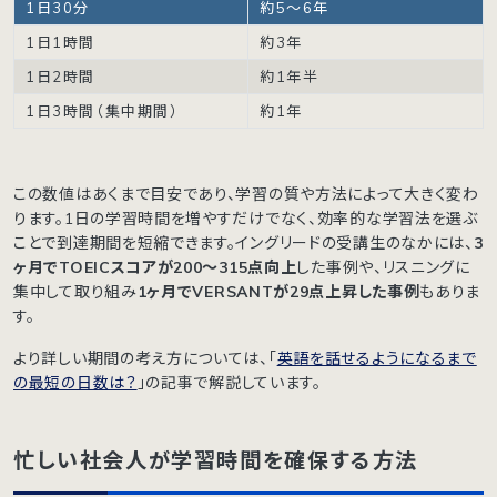
1日30分
約5〜6年
1日1時間
約3年
1日2時間
約1年半
1日3時間（集中期間）
約1年
この数値はあくまで目安であり、学習の質や方法によって大きく変わ
ります。1日の学習時間を増やすだけでなく、効率的な学習法を選ぶ
ことで到達期間を短縮できます。イングリードの受講生のなかには、
3
ヶ月でTOEICスコアが200〜315点向上
した事例や、リスニングに
集中して取り組み
1ヶ月でVERSANTが29点上昇した事例
もありま
す。
より詳しい期間の考え方については、「
英語を話せるようになるまで
の最短の日数は？
」の記事で解説しています。
忙しい社会人が学習時間を確保する方法