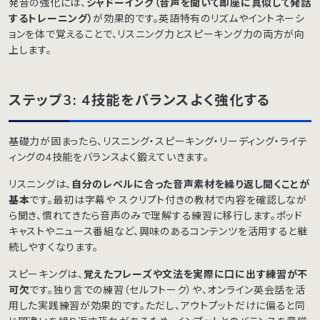
発音の強化には、
シャドーイング（音声を聞いて即座に真似して発話
するトレーニング）
が効果的です。英語特有のリズムやイントネーシ
ョンを体で覚えることで、リスニング力とスピーキング力の両方が向
上します。
ステップ3: 4技能をバランスよく強化する
基礎力が固まったら、リスニング・スピーキング・リーディング・ライテ
ィングの4技能をバランスよく鍛えていきます。
リスニングは、
自分のレベルに合った音声素材を繰り返し聞くことが
基本
です。最初は字幕や スクリプト付きの教材で内容を確認しなが
ら聞き、慣れてきたら音声のみで理解する練習に移行します。ポッド
キャストやニュース番組など、興味のあるコンテンツを活用すると継
続しやすくなります。
スピーキングは、
覚えたフレーズや文法を実際に口に出す練習が不
可欠
です。独り言での練習（セルフトーク）や、オンライン英会話を活
用した実践練習が効果的です。ただし、アウトプットだけに偏ると同