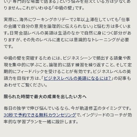
い」「専門的な場面で詰まる」という悩みを抱えている方は少なくあ
りません。これがいわゆる「中級の壁」です。
実際に、海外にワーキングホリデーで2年以上滞在していても「仕事
の会議で自分の意見を論理的に伝えられない」と悩む方は多くいま
す。日常会話レベルの英語は生活のなかで自然に身につく部分があ
りますが、その先のレベルに進むには意識的なトレーニングが必要
です。
中級の壁を突破するためには、ビジネスシーンで頻出する語彙や表
現を集中的に学ぶこと、論理的に話す練習を繰り返すこと、そして定
期的にフィードバックを受けることが有効です。ビジネスレベルの英
語力を目指す方は、「
ビジネスレベルの英語になるには？
」の記事も
あわせてご覧ください。
限られた時間で最大の成果を出したい方へ
毎日の独学で伸び悩んでいるなら、今が軌道修正のタイミングです。
30秒で予約できる無料カウンセリング
で、イングリードのコーチが効
率的な学習プランを一緒に設計します。