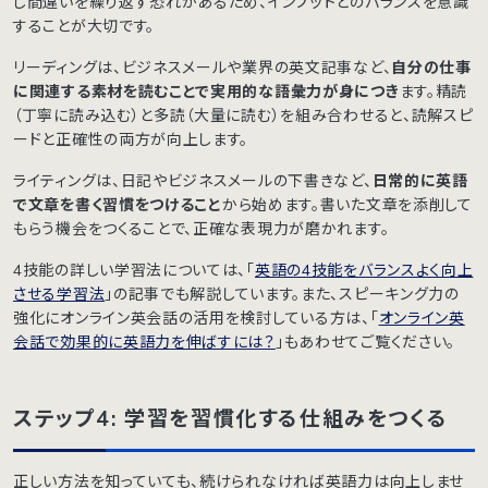
じ間違いを繰り返す恐れがあるため、インプットとのバランスを意識
することが大切です。
リーディングは、ビジネスメールや業界の英文記事など、
自分の仕事
に関連する素材を読むことで実用的な語彙力が身につき
ます。精読
（丁寧に読み込む）と多読（大量に読む）を組み合わせると、読解スピ
ードと正確性の両方が向上します。
ライティングは、日記やビジネスメールの下書きなど、
日常的に英語
で文章を書く習慣をつけること
から始めます。書いた文章を添削して
もらう機会をつくることで、正確な表現力が磨かれます。
4技能の詳しい学習法については、「
英語の4技能をバランスよく向上
させる学習法
」の記事でも解説しています。また、スピーキング力の
強化にオンライン英会話の活用を検討している方は、「
オンライン英
会話で効果的に英語力を伸ばすには？
」もあわせてご覧ください。
ステップ4: 学習を習慣化する仕組みをつくる
正しい方法を知っていても、続けられなければ英語力は向上しませ