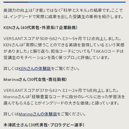
英語力の向上は「才能」ではなく「科学とスキル」の結果です。ここで
は、イングリードで実際に成果を出した受講生の事例を紹介します。
KENさん（40代男性・外資系IT企業勤務）
VERSANTスコアが50から62へと3〜5ヶ月で12点向上しました。
KENさんは「実際に使うことのできる英語を習得しているという実感
がありました」と振り返り、担当コーチについても「TAKAOコーチは
受講生のモチベーションを高く保つプロ」と評価しています。
詳しくは
KENさんの体験談
をご覧ください。
Marinaさん（30代女性・商社勤務）
VERSANTスコアが37から42へと1〜2ヶ月で5点向上しました。
Marinaさんは「経験豊富なコーチに自分のレベルに合った学習法を
選んでもらえることがイングリードの大きな価値」と語っています。
詳しくは
Marinaさんの体験談
をご覧ください。
木津武士さん（30代男性・プロラグビー選手）