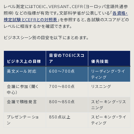
レベル測定にはTOEIC、VERSANT、CEFR（ヨーロッパ言語共通参
照枠）などの指標が有効です。文部科学省が公表している「
各資格・
検定試験とCEFRとの対照表
」を参照すると、各試験のスコアがどの
レベルに相当するかを確認できます。
ビジネスシーン別の目安を以下にまとめます。
目安のTOEICスコ
ビジネス上の目
標
ア
優先技能
英文メール対応
600〜700点
リーディング・ライ
ティング
会議に参加（聞く
700〜800点
リスニング
中心）
会議で積極発言
800〜850点
スピーキング・リス
ニング
プレゼンテーショ
850点以上
スピーキング・ライ
ン
ティング