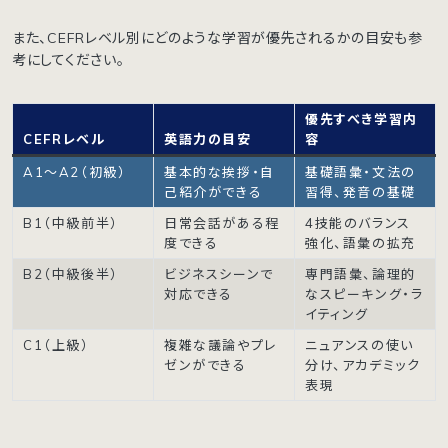
また、CEFRレベル別にどのような学習が優先されるかの目安も参
考にしてください。
優先すべき学習内
CEFRレベル
英語力の目安
容
A1〜A2（初級）
基本的な挨拶・自
基礎語彙・文法の
己紹介ができる
習得、発音の基礎
B1（中級前半）
日常会話がある程
4技能のバランス
度できる
強化、語彙の拡充
B2（中級後半）
ビジネスシーンで
専門語彙、論理的
対応できる
なスピーキング・ラ
イティング
C1（上級）
複雑な議論やプレ
ニュアンスの使い
ゼンができる
分け、アカデミック
表現