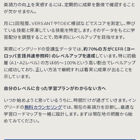
英語力の向上を実感するには、定期的に成果を数値で確認すること
が欠かせません。
月に1回程度、VERSANTやTOEIC模試などでスコアを測定し、伸び
ている技能と停滞している技能を特定します。そのデータをもとに学
習配分を調整することで、効率的にレベルアップを目指せます。
実際にイングリードの受講生データでは、
約70%の方がCEFR（ヨー
ロッパ言語共通参照枠）のレベルアップを達成
しています。特に初級
層（A1・A2レベル）の方は85〜100%という高い割合でレベルアップ
に成功しており、正しい方法で継続すれば着実に成果が出ることを
示しています。
自分のレベルに合った学習プランがわからない方へ
いつか始めようと思っているうちに、時間だけが過ぎていきます。イン
グリードの
無料カウンセリング
では、現在の英語力を診断し、最適な
学習ロードマップを一緒に設計します。まずは現在地の把握から始
めてみてください。