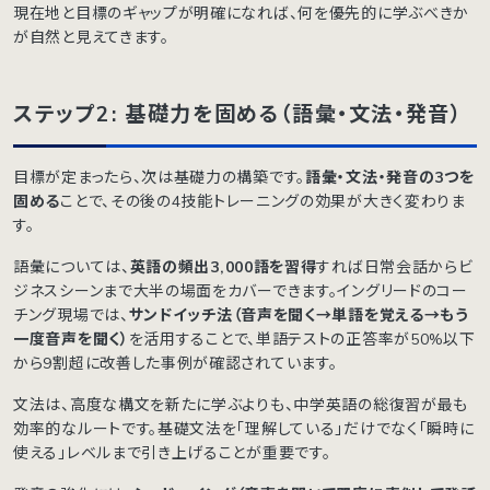
現在地と目標のギャップが明確になれば、何を優先的に学ぶべきか
が自然と見えてきます。
ステップ2: 基礎力を固める（語彙・文法・発音）
目標が定まったら、次は基礎力の構築です。
語彙・文法・発音の3つを
固める
ことで、その後の4技能トレーニングの効果が大きく変わりま
す。
語彙については、
英語の頻出3,000語を習得
すれば日常会話からビ
ジネスシーンまで大半の場面をカバーできます。イングリードのコー
チング現場では、
サンドイッチ法（音声を聞く→単語を覚える→もう
一度音声を聞く）
を活用することで、単語テストの正答率が50%以下
から9割超に改善した事例が確認されています。
文法は、高度な構文を新たに学ぶよりも、中学英語の総復習が最も
効率的なルートです。基礎文法を「理解している」だけでなく「瞬時に
使える」レベルまで引き上げることが重要です。