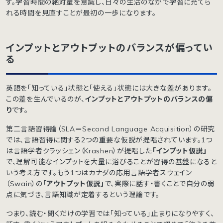
す。学習時間の絶対量を意識し、日々の生活のなかで学習に充てら
れる時間を見直すことが最初の一歩になります。
インプットとアウトプットのバランスが偏ってい
る
英語を「知っている」状態と「使える」状態には大きな差があります。
この差を生んでいるのが、
インプットとアウトプットのバランスの偏
り
です。
第二言語習得論（SLA＝Second Language Acquisition）の研究
では、言語習得に関する2つの重要な仮説が提唱されています。1つ
は言語学者クラッシェン（Krashen）が提唱した
「インプット仮説」
で、理解可能なインプットを大量に浴びることが習得の基盤になると
いう考え方です。もう1つはカナダの応用言語学者スウェイン
（Swain）の
「アウトプット仮説」
で、実際に話す・書くことで自分の弱
点に気づき、言語知識が定着するという理論です。
つまり、読む・聞くだけの学習では「知っている」止まりになりやすく、