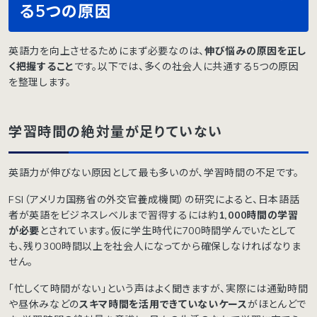
る5つの原因
英語力を向上させるためにまず必要なのは、
伸び悩みの原因を正し
く把握すること
です。以下では、多くの社会人に共通する5つの原因
を整理します。
学習時間の絶対量が足りていない
英語力が伸びない原因として最も多いのが、学習時間の不足です。
FSI（アメリカ国務省の外交官養成機関）の研究によると、日本語話
者が英語をビジネスレベルまで習得するには約
1,000時間の学習
が必要
とされています。仮に学生時代に700時間学んでいたとして
も、残り300時間以上を社会人になってから確保しなければなりま
せん。
「忙しくて時間がない」という声はよく聞きますが、実際には通勤時間
や昼休みなどの
スキマ時間を活用できていないケース
がほとんどで