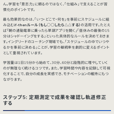
ん。学習を「意志力」に頼るのではなく、「仕組み」で支えることが習
慣化のポイントです。
最も効果的なのは、「いつ・どこで・何を」を事前にスケジュールに組
み込む
if-thenルール（もし○○したら△△する）
の活用です。たとえ
ば「朝の通勤電車に乗ったら単語アプリを開く」「昼休みの最後の15
分はシャドーイングをする」といった具体的なルールを決めておきま
す。イングリードのコーチング現場でも、「スケジュールの中でいつや
るかを事前に決める」ことが、学習の継続率を劇的に変えるポイント
として重視されています。
学習量は1日15分から始めて、30分、60分と段階的に増やしていく
のが無理なく続けるコツです。また、学習時間や内容を記録して可視
化することで、自分の成長を実感でき、モチベーションの維持にもつ
ながります。
ステップ5: 定期測定で成果を確認し軌道修正
する