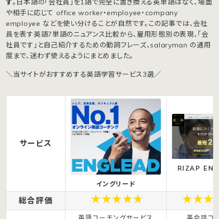
す
。日本語の「会社員」を1語で完全に置き換える英単語はなく、場面
や相手に応じて office worker・employee・company
employee などを使い分けることが自然です。この記事では、会社
員を表す英語7単語のニュアンス比較から、雇用形態別の表現、「会
社員です」と自己紹介するための動詞フレーズ、salaryman の通用
度まで、迷わず使えるようにまとめました。
＼当サイトがおすすめする英語学習サービス3選／
サービス
RIZAP ENG
イングリード
総合評価
英語コーチングサービス
英会話コ