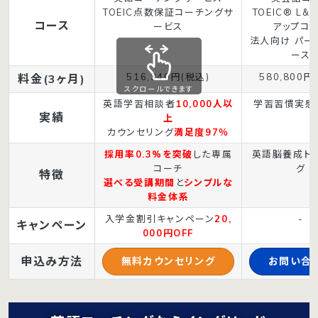
TOEIC点数保証コーチングサ
TOEIC® L&
コース
ービス
アップコ
法人向け パー
ース
516,340円(税込)
580,800円
料金(3ヶ月)
スクロールできます
英語学習相談者
10,000人以
学習習慣実感
実績
上
カウンセリング
満足度97％
採用率0.3%を突破
した専属
英語脳養成ト
コーチ
グ
特徴
選べる受講期間
と
シンプルな
料金体系
入学金割引キャンペーン
20,
-
キャンペーン
000円OFF
申込み方法
無料カウンセリング
お問い合