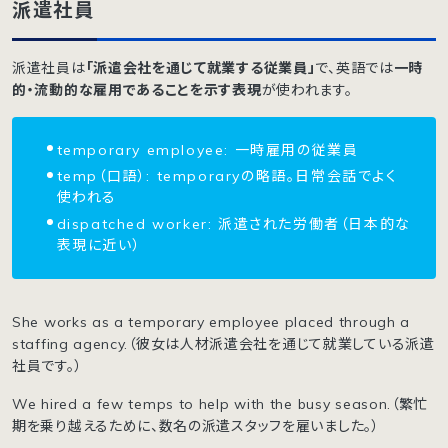
派遣社員
派遣社員は
「派遣会社を通じて就業する従業員」
で、英語では
一時
的・流動的な雇用であることを示す表現
が使われます。
temporary employee: 一時雇用の従業員
temp（口語）: temporaryの略語。日常会話でよく
使われる
dispatched worker: 派遣された労働者（日本的な
表現に近い）
She works as a temporary employee placed through a
staffing agency.（彼女は人材派遣会社を通じて就業している派遣
社員です。）
We hired a few temps to help with the busy season.（繁忙
期を乗り越えるために、数名の派遣スタッフを雇いました。）