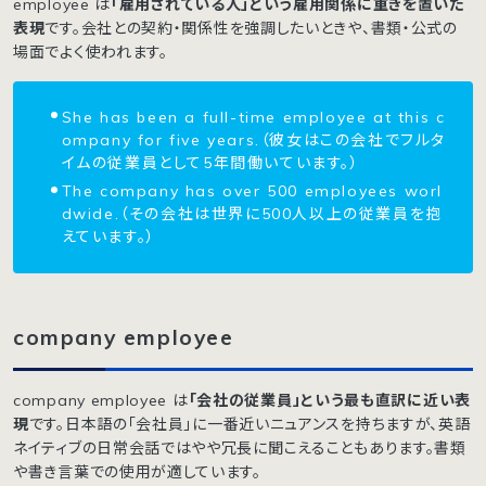
employee は
「雇用されている人」という雇用関係に重きを置いた
表現
です。会社との契約・関係性を強調したいときや、書類・公式の
場面でよく使われます。
She has been a full-time employee at this c
ompany for five years.（彼女はこの会社でフルタ
イムの従業員として5年間働いています。）
The company has over 500 employees worl
dwide.（その会社は世界に500人以上の従業員を抱
えています。）
company employee
company employee は
「会社の従業員」という最も直訳に近い表
現
です。日本語の「会社員」に一番近いニュアンスを持ちますが、英語
ネイティブの日常会話ではやや冗長に聞こえることもあります。書類
や書き言葉での使用が適しています。