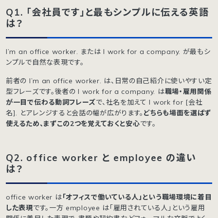
Q1. 「会社員です」と最もシンプルに伝える英語
は？
I’m an office worker. または I work for a company. が最もシ
ンプルで自然な表現です。
前者の I’m an office worker. は、日常の自己紹介に使いやすい定
型フレーズです。後者の I work for a company. は
職場・雇用関係
が一目で伝わる動詞フレーズ
で、社名を加えて I work for [会社
名]. とアレンジすると会話の幅が広がります。
どちらも場面を選ばず
使えるため、まずこの2つを覚えておくと安心
です。
Q2. office worker と employee の違い
は？
office worker は
「オフィスで働いている人」という職場環境に着目
した表現
です。一方 employee は「雇用されている人」という雇用