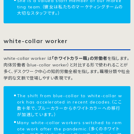
She is a valued staff member of our marke
ting team.（彼女は私たちのマーケティングチームの
大切なスタッフです。）
white-collar worker
white-collar worker は
「ホワイトカラー職」の労働者
を指します。
肉体労働者（blue-collar worker）と対比する形で使われることが
多く、デスクワーク中心の知的労働全般を指します。職種分類や社会
学的な文脈で登場しやすい表現です。
The shift from blue-collar to white-collar w
ork has accelerated in recent decades.（ここ
数十年で、ブルーカラーからホワイトカラーへの移行
が加速しています。）
Many white-collar workers switched to rem
ote work after the pandemic.（多くのホワイト