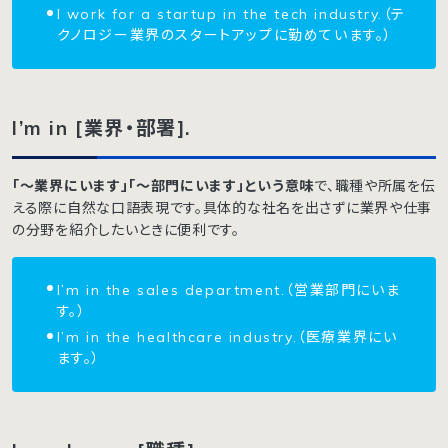
I work for a startup in the tech industry.（テ
クノロジー業界のスタートアップに勤めています。）
I’m in [業界・部署].
「〜業界にいます」「〜部門にいます」という意味
で、職種や所属を伝
える際に自然な口語表現です。具体的な社名を出さずに業界や仕事
の分野を紹介したいときに便利です。
I’m in the sales department.（営業部門にいま
す。）
I’m in the healthcare industry.（医療業界にい
ます。）