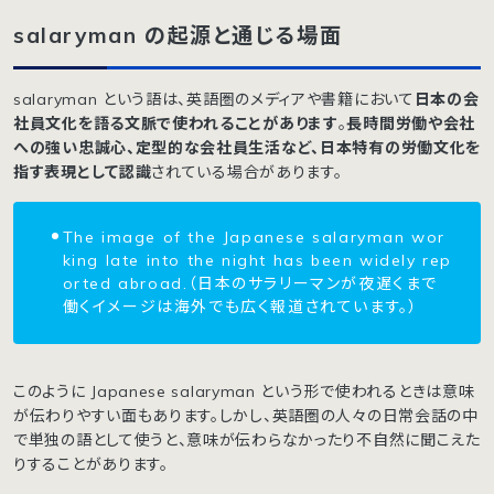
salaryman の起源と通じる場面
salaryman という語は、英語圏のメディアや書籍において
日本の会
社員文化を語る文脈で使われることがあります
。
長時間労働や会社
への強い忠誠心、定型的な会社員生活など、日本特有の労働文化を
指す表現として認識
されている場合があります。
The image of the Japanese salaryman wor
king late into the night has been widely rep
orted abroad.（日本のサラリーマンが夜遅くまで
働くイメージは海外でも広く報道されています。）
このように Japanese salaryman という形で使われるときは意味
が伝わりやすい面もあります。しかし、英語圏の人々の日常会話の中
で単独の語として使うと、意味が伝わらなかったり不自然に聞こえた
りすることがあります。