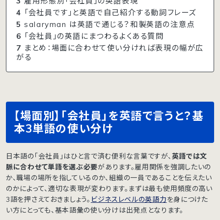
3
雇用形態別「会社員」の英語表現
4
「会社員です」と英語で自己紹介する動詞フレーズ
5
salaryman は英語で通じる？和製英語の注意点
6
「会社員」の英語にまつわるよくある質問
7
まとめ：場面に合わせて使い分ければ表現の幅が広
がる
【場面別】「会社員」を英語で言うと？基
本3単語の使い分け
日本語の「会社員」はひと言で済む便利な言葉ですが、
英語では文
脈に合わせて単語を選ぶ必要
があります。雇用関係を強調したいの
か、職場の場所を指しているのか、組織の一員であることを伝えたい
のかによって、適切な表現が変わります。まずは最も使用頻度の高い
3語を押さえておきましょう。
ビジネスレベルの英語力
を身につけた
い方にとっても、基本語彙の使い分けは出発点となります。