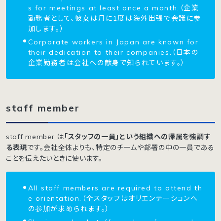
s for meetings at least once a month.（企業
勤務者として、彼女は月に1度は海外出張で会議に参
加します。）
Corporate workers in Japan are known for
their dedication to their companies.（日本の
企業勤務者は会社への献身で知られています。）
staff member
staff member は
「スタッフの一員」という組織への帰属を強調す
る表現
です。会社全体よりも、特定のチームや部署の中の一員である
ことを伝えたいときに使います。
All staff members are required to attend th
e orientation.（全スタッフはオリエンテーションへ
の参加が求められます。）