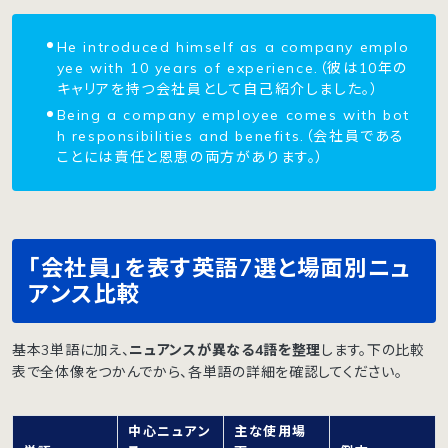
He introduced himself as a company emplo
yee with 10 years of experience.（彼は10年の
キャリアを持つ会社員として自己紹介しました。）
Being a company employee comes with bot
h responsibilities and benefits.（会社員である
ことには責任と恩恵の両方があります。）
「会社員」を表す英語7選と場面別ニュ
アンス比較
基本3単語に加え、
ニュアンスが異なる4語を整理
します。下の比較
表で全体像をつかんでから、各単語の詳細を確認してください。
中心ニュアン
主な使用場