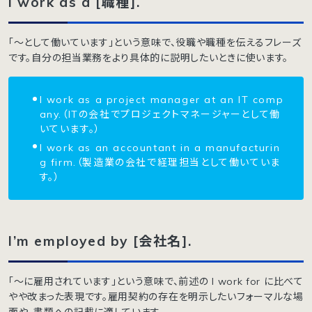
I work as a [職種].
「〜として働いています」という意味で、役職や職種を伝えるフレーズ
です。自分の担当業務をより具体的に説明したいときに使います。
I work as a project manager at an IT comp
any.（ITの会社でプロジェクトマネージャーとして働
いています。）
I work as an accountant in a manufacturin
g firm.（製造業の会社で経理担当として働いていま
す。）
I’m employed by [会社名].
「〜に雇用されています」という意味で、前述の I work for に比べて
やや改まった表現です。雇用契約の存在を明示したいフォーマルな場