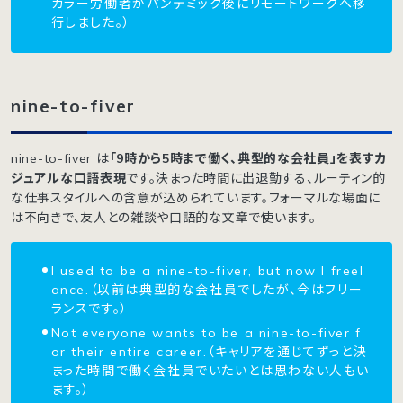
カラー労働者がパンデミック後にリモートワークへ移
行しました。）
nine-to-fiver
nine-to-fiver は
「9時から5時まで働く、典型的な会社員」を表すカ
ジュアルな口語表現
です。決まった時間に出退勤する、ルーティン的
な仕事スタイルへの含意が込められています。フォーマルな場面に
は不向きで、友人との雑談や口語的な文章で使います。
I used to be a nine-to-fiver, but now I freel
ance.（以前は典型的な会社員でしたが、今はフリー
ランスです。）
Not everyone wants to be a nine-to-fiver f
or their entire career.（キャリアを通じてずっと決
まった時間で働く会社員でいたいとは思わない人もい
ます。）