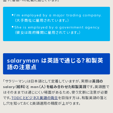
面や、書類への記載に適しています。
I’m employed by a major trading company.
（大手商社に雇用されています。）
She is employed by a government agency.
（彼女は政府機関に雇用されています。）
salaryman は英語で通じる？和製英
語の注意点
「サラリーマン」は日本語として定着していますが、実際は
英語の
salary（給料）と man（人）を組み合わせた和製英語
です。英語圏で
はそのままでは通じにくい場面があるため、使う文脈に注意が必要
です。
TOEICとビジネス英語の両立
を目指す方は、和製英語の落と
し穴を知っておくと英語運用の精度が上がります。