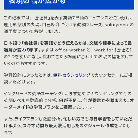
表現の幅が広がる
この記事では、「会社員」を表す英語7単語のニュアンスと使い分け、
雇用形態別の表現、自己紹介に使える動詞フレーズ、salaryman の
通用度について解説しました。
日本語の
「会社員」を英語でどう伝えるかは、文脈や相手によって最
適解が変わります
。まずは office worker と I work for [会社名].
の2つを使いこなし、慣れてきたら場面に合わせて表現の幅を広げて
いくのがおすすめです。
学習設計に迷ったときは、
無料カウンセリング
でカウンセラーにご相
談いただけます。
イングリードの英語コーチングは、まず始めにカウンセリングで今の
英語レベルを徹底的に分析。
何が不足し、何が得意かを踏まえた、オ
ーダーメイドの学習プランをご提案
いたします。
また、ライフプランも徹底分析。
忙しい方でも毎日学習をしていただ
けるよう、スキマ時間も最大限活用したスケジュール作成
をいたし
ます。