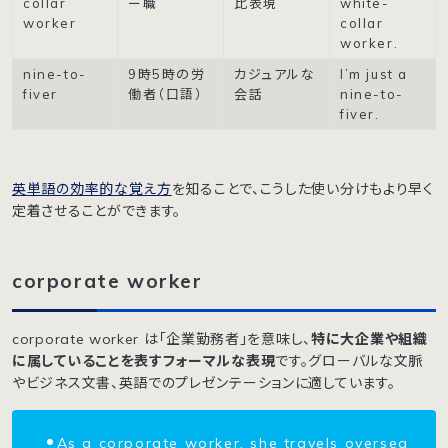
collar
ー職
比表現
white-
worker
collar
worker.
nine-to-
9時5時の労
カジュアルな
I’m just a
fiver
働者（口語）
会話
nine-to-
fiver.
英単語の効率的な覚え方
を知ることで、こうした使い分けもより早く
定着させることができます。
corporate worker
corporate worker は「企業勤務者」を意味し、
特に大企業や組織
に属していることを表すフォーマルな表現
です。グローバルな文脈
やビジネス文書、英語でのプレゼンテーションに適しています。
As a corporate worker, she travels oversea