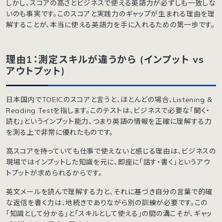
しかし、スコアの高さとビジネスで使える英語力が必ずしも一致しな
いのも事実です。このスコアと実践力のギャップが生まれる理由を理
解することが、本当に使える英語力を手に入れるための第一歩です。
理由1：測定スキルが違うから (インプット vs
アウトプット)
日本国内でTOEICのスコアと言うと、ほとんどの場合、Listening &
Reading Testを指します。このテストは、ビジネスで必要な「聞く・
読む」というインプット能力、つまり英語の情報を正確に理解する力
を測る上で非常に優れたものです。
高スコアを持っていても仕事で使えないと感じる理由は、ビジネスの
現場ではインプットした知識を元に、即座に「話す・書く」というアウ
トプットが求められるからです。
英文メールを読んで理解する力と、それに基づき自分の言葉で的確
な返信を書く力は、地続きでありながら別の訓練が必要です。この
「知識として分かる」と「スキルとして使える」の間の溝こそが、ギャッ