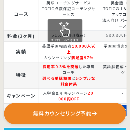
英語コーチングサービス
英会話コ
TOEIC点数保証コーチングサ
TOEIC® L&
コース
ービス
アップコ
法人向け パー
ース
516,340円(税込)
580,800円
料金(3ヶ月)
スクロールできます
英語学習相談者
10,000人以
学習習慣実感
実績
上
カウンセリング
満足度97％
採用率0.3%を突破
した専属
英語脳養成ト
コーチ
グ
特徴
選べる受講期間
と
シンプルな
料金体系
入学金割引キャンペーン
20,
-
キャンペーン
000円OFF
申込み方法
無料カウンセリング
お問い合
無料カウンセリング予約