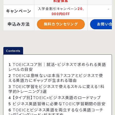
料金体系
入学金割引キャンペーン
20,
-
キャンペーン
000円OFF
申込み方法
無料カウンセリング
お問い合
Contents
1
TOEICスコア別｜就活・ビジネスで求められる英語
レベルの目安
2
TOEICは意味ないは本当？スコアとビジネスで使
える英語力にギャップが生まれる理由
3
TOEIC学習をビジネスで使えるスキルに変える！科
学的トレーニング3選
4
【タイプ別】TOEIC×ビジネス英語のロードマップ
5
ビジネス英語習得に必要なTOEIC学習期間の目安
6
TOEICとビジネス英語を両立するなら英語コーチ
ング「イングリード」がおすすめ