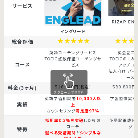
サービス
RIZAP ENG
イングリード
総合評価
英語コーチングサービス
英会話コ
TOEIC点数保証コーチングサ
TOEIC® L&
コース
ービス
アップコ
法人向け パー
ース
516,340円(税込)
580,800円
料金(3ヶ月)
スクロールできます
英語学習相談者
10,000人以
学習習慣実感
実績
上
カウンセリング
満足度97％
採用率0.3%を突破
した専属
英語脳養成ト
コーチ
グ
特徴
選べる受講期間
と
シンプルな