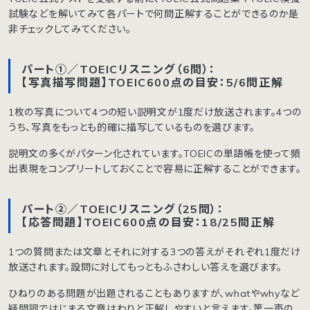
試験などを解いてみて各パートで何問正解することができるのか是
非チェックしてみてください。
パート①／TOEICリスニング（6問）：
【写真描写問題】TOEIC600点の目安：5/6問正解
1枚の写真について4つの短い説明文が1度だけ放送されます。4つの
うち、写真をもっとも的確に描写しているものを選びます。
説明文の多くがパターン化されています。TOEICの単語帳を使って頻
出表現をコンプリートしておくことで容易に正解することができます。
パート②／TOEICリスニング（25問）：
【応答問題】TOEIC600点の目安：18/25問正解
1つの質問または文章とそれに対する3つの答えがそれぞれ1度だけ
放送されます。設問に対してもっともふさわしい答えを選びます。
ひねりのある問題が出題されることもありますが、whatやwhyなど
疑問詞ではじまる文章はわりと正解しやすいと言えます。第一声の