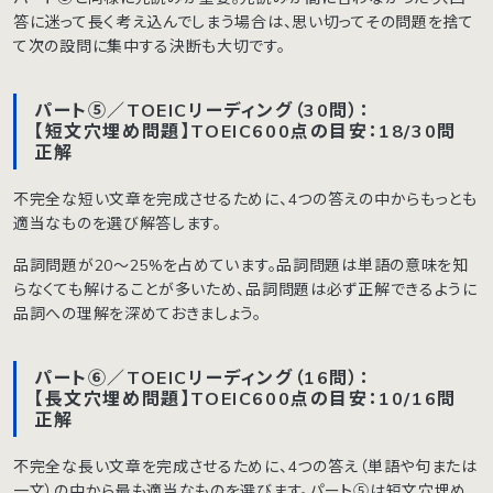
答に迷って長く考え込んでしまう場合は、思い切ってその問題を捨て
て次の設問に集中する決断も大切です。
パート⑤／TOEICリーディング（30問）：
【短文穴埋め問題】TOEIC600点の目安：18/30問
正解
不完全な短い文章を完成させるために、4つの答えの中からもっとも
適当なものを選び解答します。
品詞問題が20〜25%を占めています。品詞問題は単語の意味を知
らなくても解けることが多いため、品詞問題は必ず正解できるように
品詞への理解を深めておきましょう。
パート⑥／TOEICリーディング（16問）：
【長文穴埋め問題】TOEIC600点の目安：10/16問
正解
不完全な長い文章を完成させるために、4つの答え（単語や句または
一文）の中から最も適当なものを選びます。パート⑤は短文穴埋め