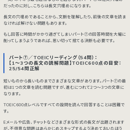
だったのに対し、こちらは長文穴埋めになります。
長文の穴埋めであることから、文脈を理解したり、前後の文章を読ま
なければ解けない問題もあります。
もし回答に時間がかかり過ぎてしまいパート⑦の回答時間を大幅に
削ってしまうようであれば、思い切って捨てる決断も必要です。
パート⑦／TOEICリーディング（54問）：
【1〜3つの長文の読解問題】TOEIC600点の目安：
25/54問正解
短いものから長いものまでさまざまな文章があります。パート⑦の最
初は1つの文章を読む問題ですが、進むにつれて2つ〜3つの文章に
なります。
TOEIC600点レベルですべての設問を読んで回答することは困難で
す。
Eメールや広告、チャットなどさまざまな形式の長文が出題されます
が、不得意な問題はあらかじめスキップするよう決めておいたほう