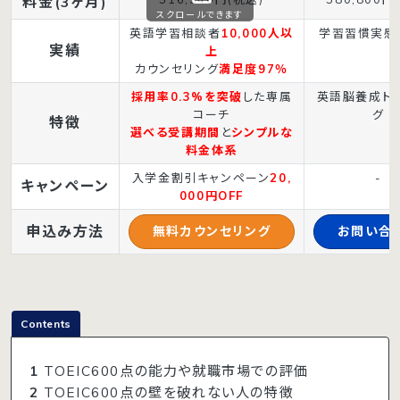
料金(3ヶ月)
スクロールできます
英語学習相談者
10,000人以
学習習慣実感
実績
上
カウンセリング
満足度97％
採用率0.3%を突破
した専属
英語脳養成ト
コーチ
グ
特徴
選べる受講期間
と
シンプルな
料金体系
入学金割引キャンペーン
20,
-
キャンペーン
000円OFF
申込み方法
無料カウンセリング
お問い合
Contents
1
TOEIC600点の能力や就職市場での評価
2
TOEIC600点の壁を破れない人の特徴