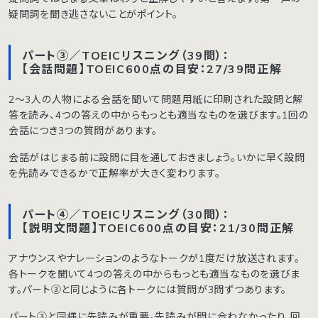
疑問詞を聞き逃さないことがポイント。
パート③／TOEICリスニング（39問）：
【会話問題】TOEIC600点の目安：27/39問正解
2〜3人の人物による会話を聞いて問題用紙に印刷された設問と解
答を読み、4つの答えの中からもっとも適当なものを選びます。1回の
会話につき3つの質問があります。
会話がはじまる前に設問に目を通しておきましょう。いかに早く設問
を先読みできるかで正解率が大きく変わります。
パート④／TOEICリスニング（30問）：
【説明文問題】TOEIC600点の目安：21/30問正解
アナウンスやナレーションのようなトークが1度だけ放送されます。
各トークを聞いて4つの答えの中からもっとも適当なものを選びま
す。パート③と同じように各トークには質問が3問ずつあります。
パート③と同様に先読みが重要。先読みが間に合わなかったり、回