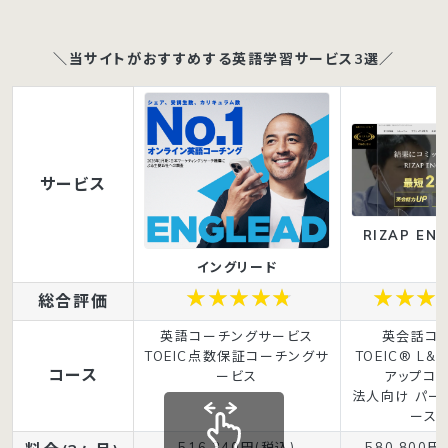
＼当サイトがおすすめする英語学習サービス3選／
サービス
RIZAP ENG
イングリード
総合評価
英語コーチングサービス
英会話コ
TOEIC点数保証コーチングサ
TOEIC® L&
コース
ービス
アップコ
法人向け パー
ース
516,340円(税込)
580,800円