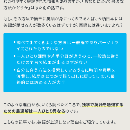
わかりやすく解説された情報もありますが、「あなたにとって最適な
方法かどうか」はまた別の話です。
もし、その方法で簡単に英語が身につくのであれば、今頃日本には
英語が話せる人が数多くいるはずですが、実際には違いますよね？
調べて出てくるような方法は一般論でありパーソナラ
イズされたものではない
一人ひとり課題や苦手分野が違うのに、一般論に従う
だけの学習で結果が出るはずがない
自分に合う方法を模索しているうちに時間や費用を
浪費し、結局身につかず振り出しに戻ってしまい、最
終的には諦める人が大半
このような理由から、いくら調べたところで、
独学で英語を勉強する
ための最適解は一人ひとり異なる
のです。
こちらの記事でも、英語が上達しない理由をご紹介しています。