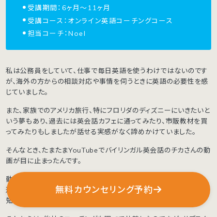
受講期間：6ヶ月〜11ヶ月
受講コース：オンライン英語コーチングコース
担当コーチ：Noel
私は公務員をしていて、仕事で毎日英語を使うわけではないのです
が、海外の方からの相談対応や事情を伺うときに英語の必要性を感
じていました。
また、家族でのアメリカ旅行、特にフロリダのディズニーにいきたいと
いう夢もあり、過去には英会話カフェに通ってみたり、市販教材を買
ってみたりもしましたが話せる実感がなく諦めかけていました。
そんなとき、たまたまYouTubeでバイリンガル英会話のチカさんの動
画が目に止まったんです。
動画で紹介されていた学習者の成長、pecoちゃんとイングリードを
無料カウンセリング予約
運営する諸澤社長の動画を通じて、初めて英語コーチングの存在を
知りました。