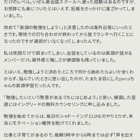
だけのレベル。いぜん英会話スクールへ通った経験はあるのですが、
お世辞にも身についたとはいえず、妊娠をきっかけに遠ざかってしま
いました。
改めて「英語の勉強をしよう！」と決意したのは海外出張にいったと
きです。現地での打ち合わせが終わってから皆でランチへ行くことに
なったのですが通訳がいなくなってしまったんです。
私は笑顔だけで固まってしまい、会話をしているのは英語が話せる
メンバーだけ。疎外感と悔しさが帰国後も残っていました。
とはいえ、勉強しようと決めたところで何から始めたらよいか全くわ
からず、悩んでいたときに思い出したのが、たまたま目にしたpecoち
ゃんの英語学習だったんです。
「勉強したいという熱意があるうちにはじめよう」と思い、帰国した翌
週にはイングリードの無料カウンセリングに申し込みました。
勉強を始めてからは、毎日のシャドーイングとLINEのやりとりが、本
当にモチベーション維持を助けてくれました。
仕事と子育てがあるので、毎朝5時半から6時までは必ず「声を出す