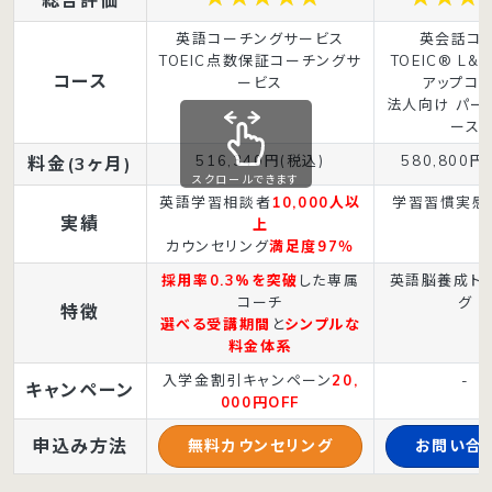
英語コーチングサービス
英会話コ
TOEIC点数保証コーチングサ
TOEIC® L&
コース
ービス
アップコ
法人向け パー
ース
516,340円(税込)
580,800円
料金(3ヶ月)
スクロールできます
英語学習相談者
10,000人以
学習習慣実感
実績
上
カウンセリング
満足度97％
採用率0.3%を突破
した専属
英語脳養成ト
コーチ
グ
特徴
選べる受講期間
と
シンプルな
料金体系
入学金割引キャンペーン
20,
-
キャンペーン
000円OFF
申込み方法
無料カウンセリング
お問い合