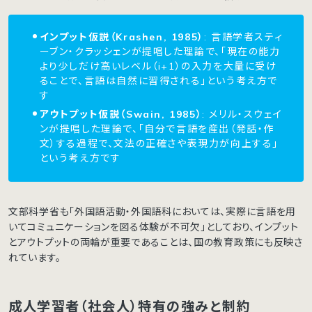
インプット仮説（Krashen, 1985）
: 言語学者スティ
ーブン・クラッシェンが提唱した理論で、「現在の能力
より少しだけ高いレベル（i+1）の入力を大量に受け
ることで、言語は自然に習得される」という考え方で
す
アウトプット仮説（Swain, 1985）
: メリル・スウェイ
ンが提唱した理論で、「自分で言語を産出（発話・作
文）する過程で、文法の正確さや表現力が向上する」
という考え方です
文部科学省も「外国語活動・外国語科においては、実際に言語を用
いてコミュニケーションを図る体験が不可欠」としており、インプット
とアウトプットの両輪が重要であることは、国の教育政策にも反映さ
れています。
成人学習者（社会人）特有の強みと制約