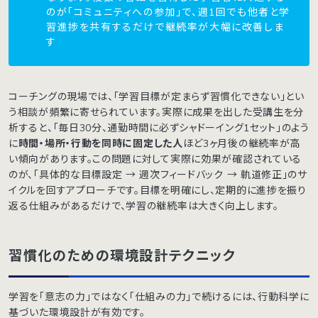
のが「コミュニティへの参加」で、週1回でも他者と学
習進捗を共有するだけで継続率が大幅に改善しま
す
コーチングの現場では、「学習目標が定まらず習慣化できない」とい
う相談が頻繁に寄せられています。実際に成果を出した受講生を分
析すると、「毎日30分、通勤時間に必ずシャドーイング1セット」のよう
に
時間・場所・行動を同時に固定した人
ほど3ヶ月後の継続率が高
い傾向があります。この問題に対して実際に効果が確認されている
のが、「具体的な目標設定 → 週次フィードバック → 軌道修正」のサ
イクルを回すアプローチです。目標を明確にし、定期的に進捗を振り
返る仕組みがあるだけで、学習の継続率は大きく向上します。
習慣化のための環境設計テクニック
学習を「意志の力」ではなく「仕組みの力」で続けるには、行動科学に
基づいた環境設計が有効です。