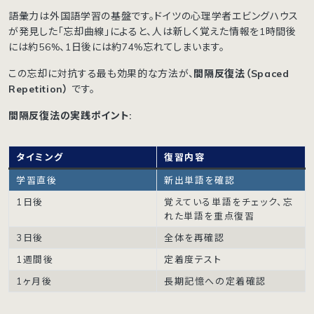
語彙力は外国語学習の基盤です。ドイツの心理学者エビングハウス
が発見した「忘却曲線」によると、人は新しく覚えた情報を1時間後
には約56%、1日後には約74%忘れてしまいます。
この忘却に対抗する最も効果的な方法が、
間隔反復法（Spaced
Repetition）
です。
間隔反復法の実践ポイント:
タイミング
復習内容
学習直後
新出単語を確認
1日後
覚えている単語をチェック、忘
れた単語を重点復習
3日後
全体を再確認
1週間後
定着度テスト
1ヶ月後
長期記憶への定着確認