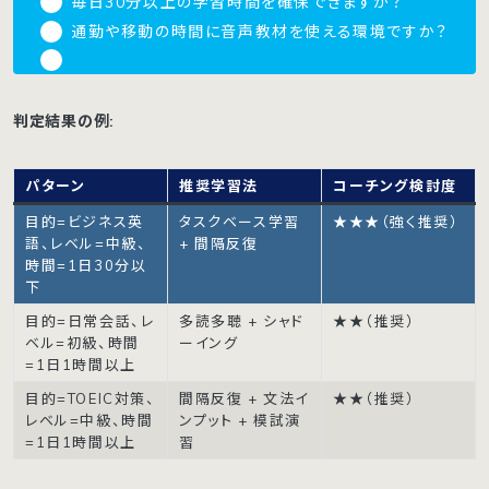
毎日30分以上の学習時間を確保できますか？
通勤や移動の時間に音声教材を使える環境ですか？
判定結果の例:
パターン
推奨学習法
コーチング検討度
目的=ビジネス英
タスクベース学習
★★★（強く推奨）
語、レベル=中級、
+ 間隔反復
時間=1日30分以
下
目的=日常会話、レ
多読多聴 + シャド
★★（推奨）
ベル=初級、時間
ーイング
=1日1時間以上
目的=TOEIC対策、
間隔反復 + 文法イ
★★（推奨）
レベル=中級、時間
ンプット + 模試演
=1日1時間以上
習