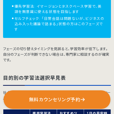
優先学習法: イマージョンとタスクベース学習で、英
語を無意識に使える状態を目指します
セルフチェック: 「日常会話は問題ないが、ビジネスの
込み入った議論で詰まる」状態の方はこのフェーズで
す
フェーズの切り替えタイミングを見誤ると、学習効率が低下します。
自分のフェーズが判断できない場合は、専門家に相談するのが確実
です。
目的別の学習法選択早見表
社会人の時間制約を前提に、目的別に推奨される学習法と優先ツー
ルを整理しました。
無料カウンセリング予約
推奨学習法
おすすめツ
1日の目安時