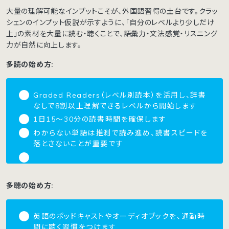
大量の理解可能なインプットこそが、外国語習得の土台です。クラッ
シェンのインプット仮説が示すように、「自分のレベルより少しだけ
上」の素材を大量に読む・聴くことで、語彙力・文法感覚・リスニング
力が自然に向上します。
多読の始め方:
Graded Readers（レベル別読本）を活用し、辞書
なしで8割以上理解できるレベルから開始します
1日15〜30分の読書時間を確保します
わからない単語は推測で読み進め、読書スピードを
落とさないことが重要です
多聴の始め方:
英語のポッドキャストやオーディオブックを、通勤時
間に聴く習慣をつけます