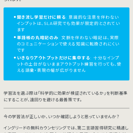
聞き流し学習だけに頼る
: 意識的な注意を伴わない
インプットは、SLA研究でも効果が限定的とされてい
ます
単語帳の丸暗記のみ
: 文脈を伴わない暗記は、実際
のコミュニケーションで使える知識に転換されにくい
です
いきなりアウトプットだけに集中する
: 十分なインプ
ットの土台がないままアウトプット練習を行っても、使
える語彙・表現の幅が広がりません
学習法を選ぶ際は「科学的に効果が検証されているか」を判断基準
にすることが、遠回りを避ける最善策です。
今の学習法が正しいか、いつか確認しようと思っていませんか？
イングリードの無料カウンセリングでは、第二言語習得研究に精通し