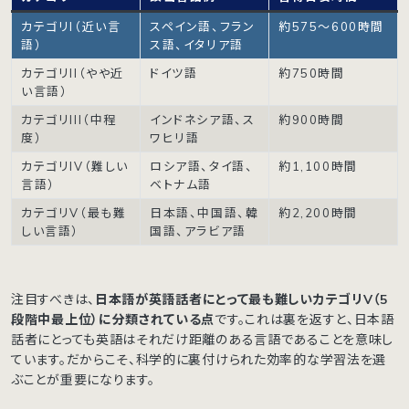
カテゴリI（近い言
スペイン語、フラン
約575〜600時間
語）
ス語、イタリア語
カテゴリII（やや近
ドイツ語
約750時間
い言語）
カテゴリIII（中程
インドネシア語、ス
約900時間
度）
ワヒリ語
カテゴリIV（難しい
ロシア語、タイ語、
約1,100時間
言語）
ベトナム語
カテゴリV（最も難
日本語、中国語、韓
約2,200時間
しい言語）
国語、アラビア語
注目すべきは、
日本語が英語話者にとって最も難しいカテゴリV（5
段階中最上位）に分類されている点
です。これは裏を返すと、日本語
話者にとっても英語はそれだけ距離のある言語であることを意味し
ています。だからこそ、科学的に裏付けられた効率的な学習法を選
ぶことが重要になります。