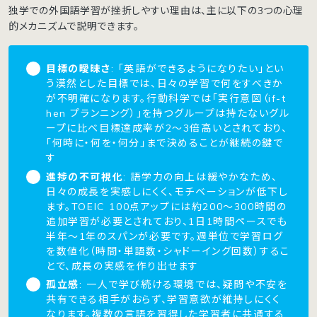
独学での外国語学習が挫折しやすい理由は、主に以下の3つの心理
的メカニズムで説明できます。
目標の曖昧さ
: 「英語ができるようになりたい」とい
う漠然とした目標では、日々の学習で何をすべきか
が不明確になります。行動科学では「実行意図（if-t
hen プランニング）」を持つグループは持たないグル
ープに比べ目標達成率が2〜3倍高いとされており、
「何時に・何を・何分」まで決めることが継続の鍵で
す
進捗の不可視化
: 語学力の向上は緩やかなため、
日々の成長を実感しにくく、モチベーションが低下し
ます。TOEIC 100点アップには約200〜300時間の
追加学習が必要とされており、1日1時間ペースでも
半年〜1年のスパンが必要です。週単位で学習ログ
を数値化（時間・単語数・シャドーイング回数）するこ
とで、成長の実感を作り出せます
孤立感
: 一人で学び続ける環境では、疑問や不安を
共有できる相手がおらず、学習意欲が維持しにくく
なります。複数の言語を習得した学習者に共通する