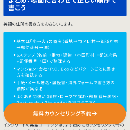
まとめ：場面に合わせて正しい順序で
書こう
英語の住所の書き方をおさらいします。
基本は「小→大」の順序（番地→市区町村→都道府県
→郵便番号→国）
5ステップ（名前→番地・建物→市区町村→都道府県
+郵便番号→国）で整理する
マンション・会社・P.O. Boxなどパターンごとに書き
方を確認する
手紙・メール署名・履歴書・海外フォームで書き方の
細部が異なる
よくある間違い（順序・ローマ字揺れ・部屋番号表記・
Post code / Zip code）を押さえておく
無料カウンセリング予約
イングリードの英語コーチングは、まず始めにカウンセリングで今の