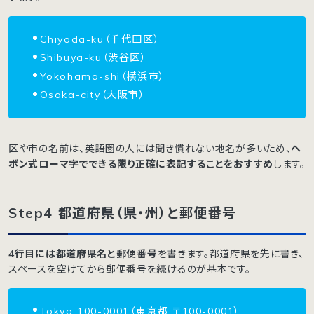
Chiyoda-ku（千代田区）
Shibuya-ku（渋谷区）
Yokohama-shi（横浜市）
Osaka-city（大阪市）
区や市の名前は、英語圏の人には聞き慣れない地名が多いため、
ヘ
ボン式ローマ字でできる限り正確に表記することをおすすめ
します。
Step4 都道府県（県・州）と郵便番号
4行目には都道府県名と郵便番号
を書きます。都道府県を先に書き、
スペースを空けてから郵便番号を続けるのが基本です。
Tokyo 100-0001（東京都 〒100-0001）