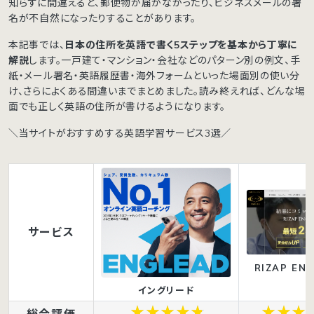
知らずに間違えると、郵便物が届かなかったり、ビジネスメールの署
名が不自然になったりすることがあります。
本記事では、
日本の住所を英語で書く5ステップを基本から丁寧に
解説
します。一戸建て・マンション・会社などのパターン別の例文、手
紙・メール署名・英語履歴書・海外フォームといった場面別の使い分
け、さらによくある間違いまでまとめました。読み終えれば、どんな場
面でも正しく英語の住所が書けるようになります。
＼当サイトがおすすめする英語学習サービス3選／
サービス
RIZAP ENG
イングリード
総合評価