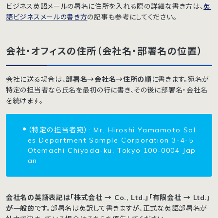
ビジネス英語メールの署名に住所を入れる際の詳細な書き方は、
英
語ビジネスメールの書き方
の記事も参考にしてください。
会社・オフィスの住所（会社名・部署名の位置）
会社に送る場合は、
部署名→会社名→住所の順
に書きます。宛名が
特定の担当者なら氏名を最初の行に書き、その後に部署名・会社名
を続けます。
（特定の担当者宛）: Mr. Hiroshi Yamamoto Sal
es Department Sample Corporation 3-4-5
Otemachi Chiyoda-ku, Tokyo 100-0004 Jap
an
会社名の英語表記は「株式会社 → Co., Ltd.」「有限会社 → Ltd.」
が一般的
です。部署名は英訳して書きますが、正式な英語部署名が