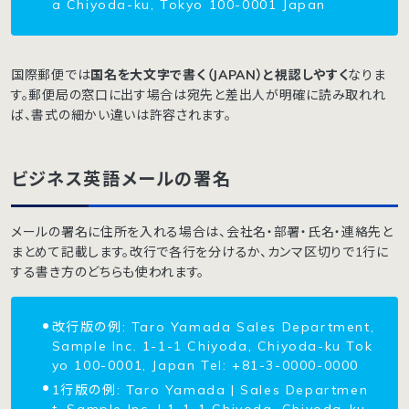
a Chiyoda-ku, Tokyo 100-0001 Japan
国際郵便では
国名を大文字で書く（JAPAN）と視認しやすく
なりま
す。郵便局の窓口に出す場合は宛先と差出人が明確に読み取れれ
ば、書式の細かい違いは許容されます。
ビジネス英語メールの署名
メールの署名に住所を入れる場合は、会社名・部署・氏名・連絡先と
まとめて記載します。改行で各行を分けるか、カンマ区切りで1行に
する書き方のどちらも使われます。
改行版の例: Taro Yamada Sales Department,
Sample Inc. 1-1-1 Chiyoda, Chiyoda-ku Tok
yo 100-0001, Japan Tel: +81-3-0000-0000
1行版の例: Taro Yamada | Sales Departmen
t, Sample Inc. | 1-1-1 Chiyoda, Chiyoda-ku,