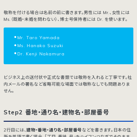
敬称を付ける場合は名前の前に書きます。男性には Mr.、女性には
Ms.（既婚・未婚を問わない）、博士号保持者には Dr. を使います。
Mr. Taro Yamada
Ms. Hanako Suzuki
Dr. Kenji Nakamura
ビジネス上の送付状や正式な書類では敬称を入れると丁寧です。社
内メールの署名など省略可能な場面では敬称なしでも問題ありま
せん。
Step2 番地・通り名・建物名・部屋番号
2行目には、
建物・番地・通り名・部屋番号
などを書きます。日本の住
所を英語で書く場合、「丁目-番地-号」をハイフンつなぎでそのまま