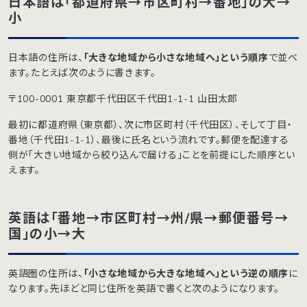
日本語は「都道府県→市区町村→番地」の大→
小
日本語の住所は、
「大きな地域から小さな地域へ」という順序
で並べ
ます。たとえば次のように書きます。
〒100-0001 東京都千代田区千代田1-1-1 山田太郎
最初に都道府県（東京都）、次に市区町村（千代田区）、そして丁目・
番地（千代田1-1-1）、最後に氏名という流れです。郵便を配達する
側が「大きい地域から絞り込んで届ける」ことを前提にした順序とい
えます。
英語は「番地→市区町村→州/県→郵便番号→
国」の小→大
英語圏の住所は、
「小さな地域から大きな地域へ」という逆の順序
に
なります。先ほどと同じ住所を英語で書くと次のようになります。