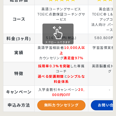
英語コーチングサービス
英会話コ
TOEIC点数保証コーチングサ
TOEIC® L&
コース
ービス
アップコ
法人向け パー
ース
516,340円(税込)
580,800円
料金(3ヶ月)
スクロールできます
英語学習相談者
10,000人以
学習習慣実感
実績
上
カウンセリング
満足度97％
採用率0.3%を突破
した専属
英語脳養成ト
コーチ
グ
特徴
選べる受講期間
と
シンプルな
料金体系
入学金割引キャンペーン
20,
-
キャンペーン
000円OFF
申込み方法
無料カウンセリング
お問い合