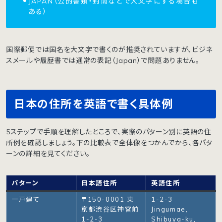
JAPAN（公的書類・封筒などで大文字にする場合も
ある）
国際郵便では国名を大文字で書くのが推奨されていますが、ビジネ
スメールや履歴書では通常の表記（Japan）で問題ありません。
日本の住所を英語で書く具体例
5ステップで手順を理解したところで、実際のパターン別に英語の住
所例を確認しましょう。下の比較表で全体像をつかんでから、各パタ
ーンの詳細を見てください。
パターン
日本語住所
英語住所
一戸建て
〒150-0001 東
1-2-3
京都渋谷区神宮前
Jingumae,
1-2-3
Shibuya-ku,