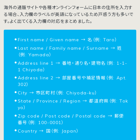
海外の通販サイトや各種オンラインフォームに日本の住所を入力す
る場合、入力欄のラベルが英語になっているため戸惑う方も多いで
す。よく出てくる入力欄の対応をまとめました。
First name / Given name → 名（例: Taro）
Last name / Family name / Surname → 姓
（例: Yamada）
Address line 1 → 番地・通り名・建物名（例: 1-1-
1 Chiyoda）
Address line 2 → 部屋番号や補足情報（例: Apt.
302）
City → 市区町村（例: Chiyoda-ku）
State / Province / Region → 都道府県（例: Tok
yo）
Zip code / Post code / Postal code → 郵便
番号（例: 100-0001）
Country → 国（例: Japan）