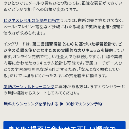
のひとつです。メールの署名ひとつ取っても、正確な表記ができてい
るかどうかで相手への印象が変わります。
ビジネスレベルの英語を目指す
うえでは、住所の書き方だけでなく、
メール・プレゼン・電話など多岐にわたる場面で英語を正確・流暢に
使う力が求められます。
イングリードは、
第二言語習得論（SLA）に基づいた学習設計で、ビ
ジネス英語を使いこなすための実践的なカリキュラムを提供
してい
ます。オンライン完結で忙しい社会人でも継続しやすく、目標や業務
内容に合わせたカリキュラム設計も可能です。専属コーチが一人ひ
とりの学習進捗を見ながら伴走するため、「なんとなく勉強してい
る」だけでは埋めにくかったスキルの穴を着実に補えます。
英語パーソナルトレーニング
に興味がある方は、まずカウンセラーと
の無料相談からスタートしてみてください。
無料カウンセリングを予約する ▶︎ 30秒でカンタン予約！