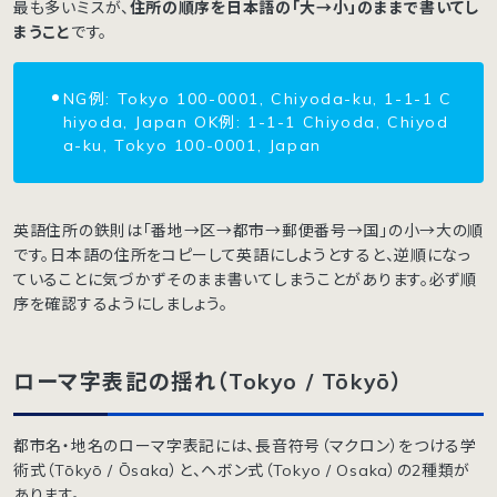
最も多いミスが、
住所の順序を日本語の「大→小」のままで書いてし
まうこと
です。
NG例: Tokyo 100-0001, Chiyoda-ku, 1-1-1 C
hiyoda, Japan OK例: 1-1-1 Chiyoda, Chiyod
a-ku, Tokyo 100-0001, Japan
英語住所の鉄則は「番地→区→都市→郵便番号→国」の小→大の順
です。日本語の住所をコピーして英語にしようとすると、逆順になっ
ていることに気づかずそのまま書いてしまうことがあります。必ず順
序を確認するようにしましょう。
ローマ字表記の揺れ（Tokyo / Tōkyō）
都市名・地名のローマ字表記には、長音符号（マクロン）をつける学
術式（Tōkyō / Ōsaka）と、ヘボン式（Tokyo / Osaka）の2種類が
あります。