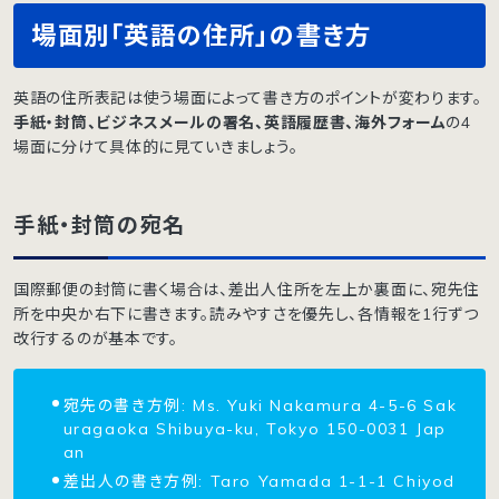
場面別「英語の住所」の書き方
英語の住所表記は使う場面によって書き方のポイントが変わります。
手紙・封筒、ビジネスメールの署名、英語履歴書、海外フォーム
の4
場面に分けて具体的に見ていきましょう。
手紙・封筒の宛名
国際郵便の封筒に書く場合は、差出人住所を左上か裏面に、宛先住
所を中央か右下に書きます。読みやすさを優先し、各情報を1行ずつ
改行するのが基本です。
宛先の書き方例: Ms. Yuki Nakamura 4-5-6 Sak
uragaoka Shibuya-ku, Tokyo 150-0031 Jap
an
差出人の書き方例: Taro Yamada 1-1-1 Chiyod