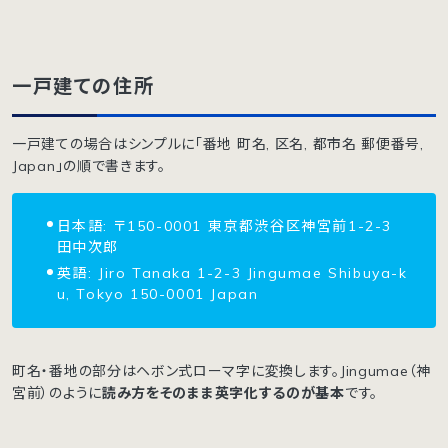
一戸建ての住所
一戸建ての場合はシンプルに「番地 町名, 区名, 都市名 郵便番号,
Japan」の順で書きます。
日本語: 〒150-0001 東京都渋谷区神宮前1-2-3
田中次郎
英語: Jiro Tanaka 1-2-3 Jingumae Shibuya-k
u, Tokyo 150-0001 Japan
町名・番地の部分はヘボン式ローマ字に変換します。Jingumae（神
宮前）のように
読み方をそのまま英字化するのが基本
です。