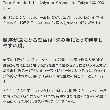
Taro Yamada 1-1-1 Chiyoda, Chiyoda-ku Tokyo 100-0001
Japan
番地（1-1-1 Chiyoda）が最初に来て、区（Chiyoda-ku）、都市・都
（Tokyo）、郵便番号（100-0001）、国名（Japan）の順に続きます。
順序が逆になる理由は「読み手にとって特定し
やすい順」
英語の住所がこの順序になっている背景には、
受け取る人が「まず
誰宛か、次にどこに届けるか」を素早く読めるようにという考え方
が
あります。氏名→建物や番地→市区町村→国という流れは、もっとも
具体的な情報から順に示す英語の情報整理の発想と一致していま
す。
どちらの順序が正しいというわけではなく、言語・文化によって「自然
な情報の流れ」が異なるだけです。英語で住所を書くときはこの違い
を頭に入れておくと、ミスを防ぐことができます。