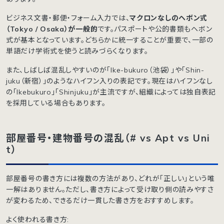
ビジネス文書・郵便・フォーム入力では、
マクロンなしのヘボン式
（Tokyo / Osaka）が一般的
です。パスポートや公的書類もヘボン
式が基本となっています。どちらかに統一することが重要で、一部の
単語だけ学術式を使うと読みづらくなります。
また、しばしば混乱しやすいのが「Ike-bukuro（池袋）」や「Shin-
juku（新宿）」のようなハイフン入りの表記です。現在はハイフンなし
の「Ikebukuro」「Shinjuku」が主流ですが、組織によっては独自表記
を採用している場合もあります。
部屋番号・建物番号の混乱（# vs Apt vs Uni
t）
部屋番号の書き方には複数の方法があり、どれが「正しい」という唯
一解はありません。ただし、書き方によって受け取り側の読みやすさ
が変わるため、できるだけ一貫した書き方をおすすめします。
よく使われる書き方: