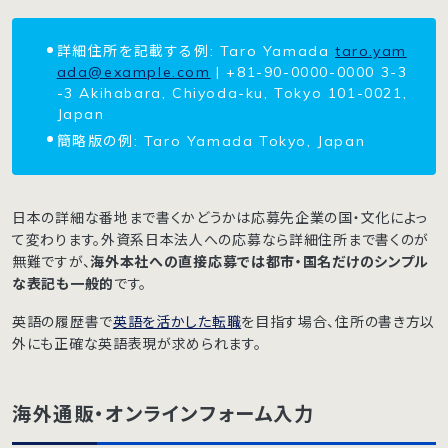
詳細住所を記載する例: Taro Yamada
taro.yam
ada@example.com
| +81-90-0000-0000 3-3
-3 Akihabara, Chiyoda-ku, Tokyo 101-0021,
Japan
簡略版の例: Taro Yamada Tokyo, Japan
日本の詳細な番地まで書くかどうかは応募先企業の国・文化によっ
て変わります。外資系日本法人への応募なら詳細住所まで書くのが
無難ですが、
海外本社への直接応募では都市・国名だけのシンプル
な表記も一般的
です。
英語の履歴書で
英語を活かした転職
を目指す場合、住所の書き方以
外にも正確な英語表現が求められます。
海外通販・オンラインフォーム入力