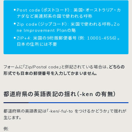
Post code（ポストコード）: 英国・オーストラリア・カ
ナダなど英連邦系の国で使われる呼称
Zip code（ジップコード）: 米国で使われる呼称。Zo
ne Improvement Planの略
ZIP+4: 米国の9桁版郵便番号（例: 10001-4556）。
日本の住所には不要
フォームに「Zip/Postal code」と併記されている場合は、
どちらの
形式でも日本の郵便番号を入力してかまいません。
都道府県の英語表記の揺れ（-ken の有無）
都道府県の英語表記は「-ken/-fu/-to をつけるかどうか」で揺れが
生じます。
例: