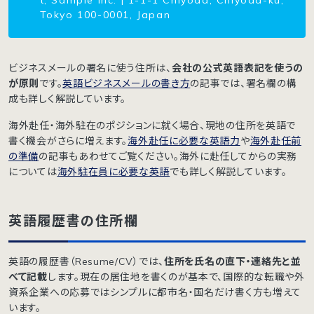
Tokyo 100-0001, Japan
ビジネスメールの署名に使う住所は、
会社の公式英語表記を使うの
が原則
です。
英語ビジネスメールの書き方
の記事では、署名欄の構
成も詳しく解説しています。
海外赴任・海外駐在のポジションに就く場合、現地の住所を英語で
書く機会がさらに増えます。
海外赴任に必要な英語力
や
海外赴任前
の準備
の記事もあわせてご覧ください。海外に赴任してからの実務
については
海外駐在員に必要な英語
でも詳しく解説しています。
英語履歴書の住所欄
英語の履歴書（Resume/CV）では、
住所を氏名の直下・連絡先と並
べて記載
します。現在の居住地を書くのが基本で、国際的な転職や外
資系企業への応募ではシンプルに都市名・国名だけ書く方も増えて
います。