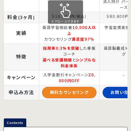
法人向け パー
ース
516,340円(税込)
580,800円
料金(3ヶ月)
スクロールできます
英語学習相談者
10,000人以
学習習慣実感
実績
上
カウンセリング
満足度97％
採用率0.3%を突破
した専属
英語脳養成ト
コーチ
グ
特徴
選べる受講期間
と
シンプルな
料金体系
入学金割引キャンペーン
20,
-
キャンペーン
000円OFF
申込み方法
無料カウンセリング
お問い合
Contents