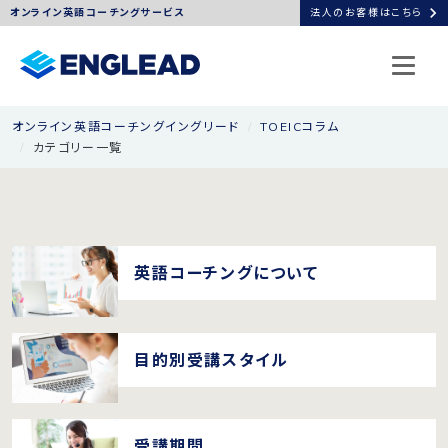
chevron_right
オンライン英語コーチングサービス
法人のお客様はこちら
オンライン英語コーチングイングリード
TOEICコラム
カテゴリー一覧
英語コーチングについて
目的別受講スタイル
受講期間