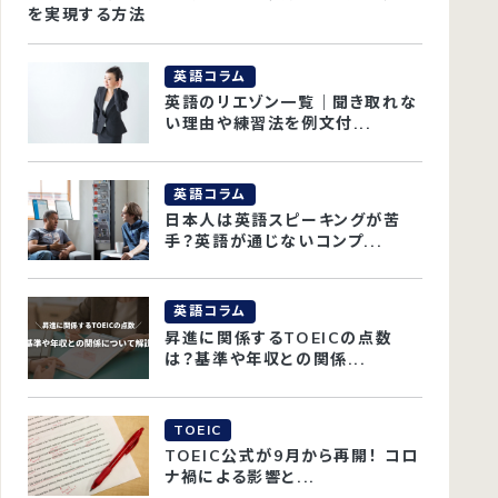
を実現する方法
英語コラム
英語のリエゾン一覧｜聞き取れな
い理由や練習法を例文付...
英語コラム
日本人は英語スピーキングが苦
手？英語が通じないコンプ...
英語コラム
昇進に関係するTOEICの点数
は？基準や年収との関係...
TOEIC
TOEIC公式が9月から再開！ コロ
ナ禍による影響と...