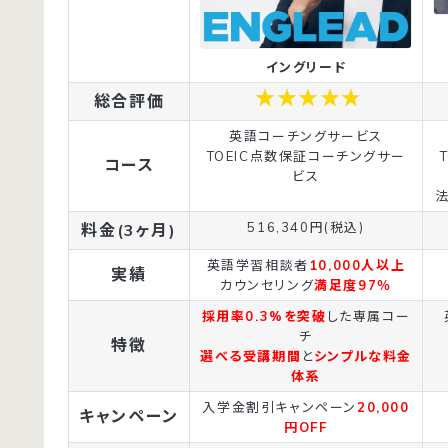
イングリード
総合評価
英語コーチングサービス
TOEIC点数保証コーチングサー
コース
ビス
法
516,340円(税込)
料金(3ヶ月)
英語学習相談者
10,000人以上
実績
カウンセリング
満足度97％
採用率0.3%を突破
した専属コー
チ
特徴
選べる受講期間
と
シンプルな料金
体系
入学金割引キャンペーン
20,000
キャンペーン
円OFF