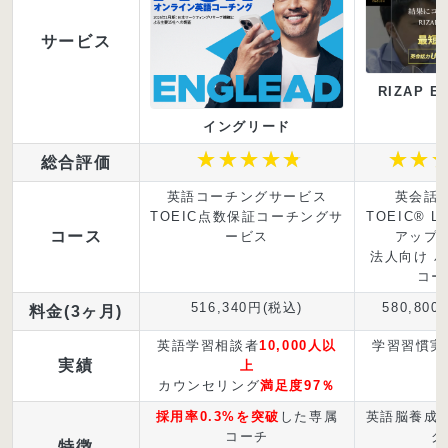
サービス
RIZAP E
イングリード
総合評価
英語コーチングサービス
英会話
TOEIC点数保証コーチングサ
TOEIC® 
コース
ービス
アップ
法人向け 
コー
516,340円(税込)
580,800
料金(3ヶ月)
英語学習相談者
10,000人以
学習習慣実
実績
上
カウンセリング
満足度97％
採用率0.3%を突破
した専属
英語脳養成
コーチ
グ
特徴