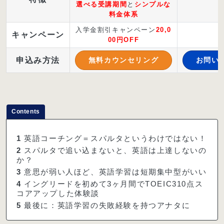
選べる受講期間
と
シンプルな
料金体系
入学金割引キャンペーン
20,0
-
キャンペーン
00円OFF
申込み方法
無料カウンセリング
お問い
Contents
1
英語コーチング＝スパルタというわけではない！
2
スパルタで追い込まないと、英語は上達しないの
か？
3
意思が弱い人ほど、英語学習は短期集中型がいい
4
イングリードを初めて3ヶ月間でTOEIC310点ス
コアアップした体験談
5
最後に：英語学習の失敗経験を持つアナタに